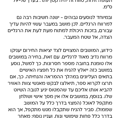
תעופה זולות, טווח זה יהיה קטן יותר. בערך 79-76
ס"מ.
ובמיוחד לנוסעים גבוהים - ישנה חשיבות רבה גם
למרווח הרגליים. לכן מושב במעבר עשוי להיות עדיך
עבורם, בזכות היכולת למתוח מעת לעת את הרגליים
הצדה, אל שטח המעבר.
כידוע, המושבים המצויים לצד יציאות החירום יעניקו
מרווח נדיב מאוד לרגליים. עם זאת, בחירה במושבים
אלו טומנת בחובה מספר חסרונות. כך למשל, נוסע
במושב כזה ייאלץ להניח את כל חפציו האישיים
בתאים העליונים במהלך ההמראה והנחיתה. כך, אם
תרצו לקרוא ספר, תיאלצו לבקש מאנשי צוות האוויר
להביא אותו אליכם עד שהמטוס יגיע לגובה השיוט
שלו. בנוסף, במושבים אלו אין מסך אישי ושולחן
מתקפל לאוכל (המצוי בדרך כלל על המושב
שממול). סביר להניח שתקבלו מגש מתקפל, אך הוא
בדרך כלל פחות שימושי ונוח. ועניין נוסף: מאחר