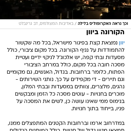
/
וכך נראה האקרופוליס בלילה
באדיבות המצולמים, דב גרינבלט
הקורונה ביוון
יוון
נמצאת קצת בפיגור מישראל, בכל מה שקשור
להתמודדות על נגיף הקורונה. בכל מקום ציבורי, כולל
מסעדות ובתי קפה, יש אלכוג'ל לניקוי ידיים ועטיית
מסכה חובה בכל מקום, כולל במרחב הציבורי
הפתוח, כלומר ברחובות. בגדול, האנשים, גם מקומיים
וגם תיירים - די מקפידים על כך. נותני השירותים -
נהגים, מלצרים, צוותים במסעדות ובבתי המלון,
מוכרים בחנויות - עוטים מסכה כל הזמן ומבקשים
בנימוס ממי שאינו עושה כן, לשים את המסכה על
פניו, בייחוד בתוך חנויות.
במדרחוב ארמו וברחובות הקטנים המתפצלים ממנו,
תמצאו מגוון גדול של חנויות, כולל המותגים הגדולים,