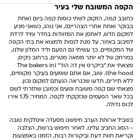
הקפה המשובח שלי בעיר
כחובב קפה, הזקוק לשתי כוסות קפה ביום (אחת
בבוקר ואחת אחרי הצהריים), אני נוהג, כשאני מגיע
למקום חדש, לאחסן את המזוודות בחדר ומיד לרדת
לסיבוב באזור, על מנת לנסות ולמצוא את בתי הקפה
של המקומיים. כך עשיתי גם הפעם וליד המלון שלנו,
במרחק של לא יותר ממאה מטרים, ברחוב ניקיס,
מצאתי את "בייקרס אין דה הוד" (The bakers in
the hood). שוב, אם אתם שומעים בעיקר מקומיים,
ללא תיירים, תדעו שכנראה הגעתם למקום נכון.
מצאתי שם קפה משובח וטעים וכמובן שחזרתי לשם
בכל שאר הפעמים שנזקקתי לקפה. המחיר: 1.75 אירו
לכוס גדולה.
בשביל ארוחת הערב חיפשנו מסעדה איטלקית טובה
- הסוג החביב עלינו. לאחר חיפוש ברשת, הצלבה
וקריאת חוות דעת וביקורות רבות, הזמנו באמצעות