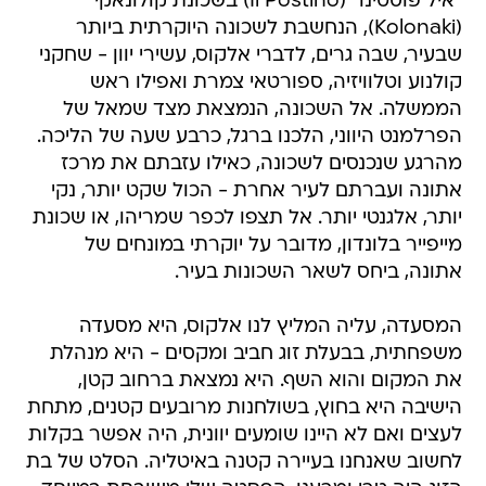
"איל פוסטינו" (Il Postino) בשכונת קולונאקי
(Kolonaki), הנחשבת לשכונה היוקרתית ביותר
שבעיר, שבה גרים, לדברי אלקוס, עשירי יוון - שחקני
קולנוע וטלוויזיה, ספורטאי צמרת ואפילו ראש
הממשלה. אל השכונה, הנמצאת מצד שמאל של
הפרלמנט היווני, הלכנו ברגל, כרבע שעה של הליכה.
מהרגע שנכנסים לשכונה, כאילו עזבתם את מרכז
אתונה ועברתם לעיר אחרת - הכול שקט יותר, נקי
יותר, אלגנטי יותר. אל תצפו לכפר שמריהו, או שכונת
מייפייר בלונדון, מדובר על יוקרתי במונחים של
אתונה, ביחס לשאר השכונות בעיר.
המסעדה, עליה המליץ לנו אלקוס, היא מסעדה
משפחתית, בבעלת זוג חביב ומקסים - היא מנהלת
את המקום והוא השף. היא נמצאת ברחוב קטן,
הישיבה היא בחוץ, בשולחנות מרובעים קטנים, מתחת
לעצים ואם לא היינו שומעים יוונית, היה אפשר בקלות
לחשוב שאנחנו בעיירה קטנה באיטליה. הסלט של בת