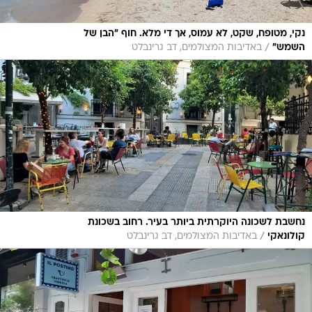
נקי, מטופח, שקט, לא עמוס, אך די מלא. חוף "הבן של
/
השמש"
באדיבות המצולמים, דב גרינבלט
נחשבת לשכונה היוקרתית ביותר בעיר. רחוב בשכונת
/
קולונאקי
באדיבות המצולמים, דב גרינבלט