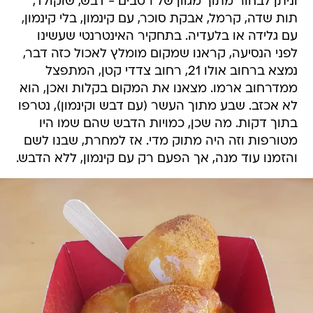
וניתן לבחור מתוך מגוון של רטבים - דבש, שוקולד,
תות שדה, קרמל, אבקת סוכר, עם קינמון, בלי קינמון,
עם גלידה או בלעדיה. בתחקיר האינטרנטי שעשינו
לפני הנסיעה, קראנו שמקום מומלץ לאכול כזה דבר,
נמצא ברחוב אולו 21, רחוב צדדי קטן, המתפצל
ממדרחוב ארמו. מצאנו את המקום בקלות ואכן, הוא
לא אכזב. שבע מתוך העשר (עם דבש וקינמון), נטרפו
בתוך דקות. מה שכן, כמויות הדבש שהם שמו היו
מטורפות וזה היה מתוק מדי. אז למחרת, שבנו לשם
והזמנו עוד מנה, אך הפעם רק עם קינמון, ללא הדבש.