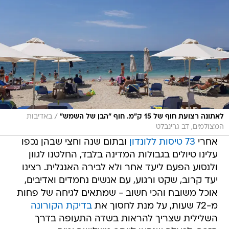
/
לאתונה רצועת חוף של 15 ק"מ. חוף "הבן של השמש"
באדיבות
המצולמים, דב גרינבלט
אחרי
73 טיסות ללונדון
ובתום שנה וחצי שבהן נכפו
עלינו טיולים בגבולות המדינה בלבד, החלטנו לגוון
ולנסוע הפעם ליעד אחר ולא לבירה האנגלית. רצינו
יעד קרוב, שקט ורגוע, עם אנשים נחמדים ואדיבים,
אוכל משובח והכי חשוב - שמתאים לגיחה של פחות
מ-72 שעות, על מנת לחסוך את
בדיקת הקורונה
השלילית שצריך להראות בשדה התעופה בדרך