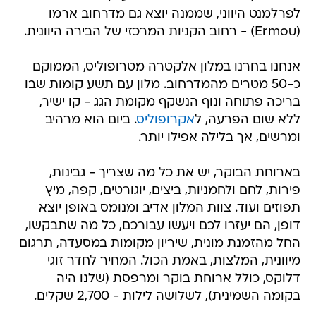
לפרלמנט היווני, שממנה יוצא גם מדרחוב ארמו
(Ermou) - רחוב הקניות המרכזי של הבירה היוונית.
אנחנו בחרנו במלון אלקטרה מטרופוליס, הממוקם
כ-50 מטרים מהמדרחוב. מלון עם תשע קומות שבו
בריכה פתוחה ונוף הנשקף מקומת הגג - קו ישיר,
ללא שום הפרעה, ל
אקרופוליס
. ביום הוא מרהיב
ומרשים, אך בלילה אפילו יותר.
בארוחת הבוקר, יש את כל מה שצריך - גבינות,
פירות, לחם ולחמניות, ביצים, יוגורטים, קפה, מיץ
תפוזים ועוד. צוות המלון אדיב ומנומס באופן יוצא
דופן, הם יעזרו לכם ויעשו עבורכם, כל מה שתבקשו,
החל מהזמנת מונית, שיריון מקומות במסעדה, תרגום
מיוונית, המלצות, באמת הכול. המחיר לחדר זוגי
דלוקס, כולל ארוחת בוקר ומרפסת (שלנו היה
בקומה השמינית), לשלושה לילות - 2,700 שקלים.