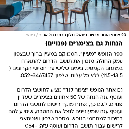
/
20 אחוזי הנחה מרשת פתאל. מלון הרודס תל אביב
פתאל
הנחות גם בצימרים (פנויים)
כפר הנופש "מעיין"
, הממוקם במעיין ברוך שבצפון
עמק החולה, מזמין את תושבי הדרום להתארח
במתחם הקמפינג בימים שלישי עד חמישי הקרובים (
11.5-13.5) ללא כל עלות. טלפון: 052-3467457.
גם
אתר הנופש
"צימר לנד"
מציע לתושבי הדרום
ועוטף עזה הנחה של 50 אחוזים בצימרים שעדיין
פנויים. לשם כך, נפתח מוקד רישום לתושבי הדרום
ועוטף עזה שמעוניינים לנצל את ההטבה, שיסייע להם
בחיבור למתחמי הנופש. מספר טלפון וואטסאפ
לרישום עבור תושבי הדרום ועוטף עזה: 054-