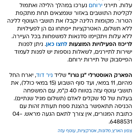
עלות. תיירני
ירוחם
נערכו במהלך הלילה ואתמול
לקליטת התושבים באזור שנמצאים תחת מתקפת
הטרור. מקומות הלינה יקבלו את תושבי העוטף ללינה
ללא תשלום, האטרקציות ייפתחו גם הן לפעילויות
ללא עלות ויתקיימו סדנאות למשפחות בכל העיירה.
לריכוז הפעילויות המוצעות
לחצו כאן
. ניתן לפנות
ישירות לתיירנים, לשאלות נוספות יש לפנות לעמוד
הפייסבוק של תיירות ירוחם.
הפארק האוסטרלי "גן גורו"
שליד
ניר דוד
, יארח החל
מהיום, 11 במאי, ועד סוף השבוע (15 במאי כולל), את
תושבי עוטף עזה בטווח 40 ק"מ, עם המשפחה
בעלות של 10 שקלים לאדם (תשלום מגיל שנתיים).
הכניסה תתאפשר בהצגת ספח תעודת זהות עם
כתובת המגורים, אין צורך לתאם הגעה מראש. 04-
6488531.
צפון הארץ
מלונות
אטרקציות
עוטף עזה