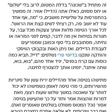
זה מתחיל ב"שכונה" בדלת המטוס, לרוב בלי "שלום"
או יחס מסוים, כאילו אתה (הדייל) אוויר. זה ממשיך
בהתפרסות על שלישיית מושבים, כי "מה, אף אחד
עוד לא יושב פה, רק רציתי לשים קצת את הראש".
לכל אורך הטיסה מלוות אותך צעקות מכל עבר, על
חגורות בטיחות אין מה לדבר, קמים לפני המראה או
נחיתה, מסתובבים בלי סוף וכמובן שמפריעים
לעבודת הדיילים. ואז ניתן האות ובקבוקי הוויסקי
והוודקה שנקנו
בדיוטי פרי
נשלפים: "דייל, תביא כמה
כוסות עם קרח בפנים", יגיד אחד מהם, "בוא, בוא,
שתה איתנו", יזמינו אותך להצטרף לחינגה.
מתישהו בטיסה אחד מהדיילים יריח עשן של סיגריות
מהשירותים, כי מהי טיסה לאומן כשמישהו לא יכול
לוותר על שאכטה במשך שלוש שעות רצוף, וזאת
למרות שהצוות אמר וחזר על כך שהעישון בטיסה
אסור (וכל המטוס משולט בשלטים שאוסרים זאת).
ואם כבר שירותים, לא אלאה אתכם במצבם הנורא,