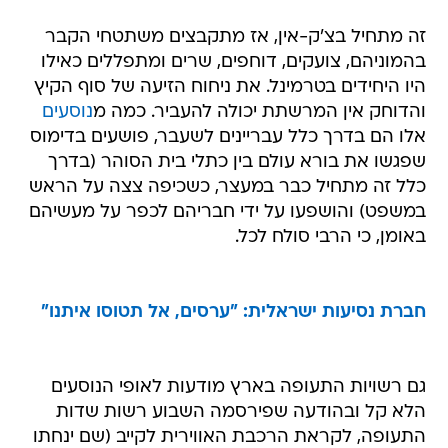
זה מתחיל בצ'ק-אין, אז מתקבצים משתטחי הקבר
בהמוניהם, צועקים, דוחפים, שרים ומתפללים כאילו
היו היחידים בטרמינל. את ניחוח הזיעה של סוף הקיץ
והדוחק אין המרשתת יכולה להעביר. כמה מ
נוסעים
אלו הם בדרך כלל עבריינים לשעבר, פושעים בדימוס
שפגשו את בורא עולם בין כתלי בית הסוהר (בדרך
כלל זה מתחיל כבר במעצר, כשכיפה צצה על הראש
במשפט) והושפעו על ידי חבריהם לכפר על מעשיהם
באומן, כי הרבי סולח לכל.
חברת נסיעות ישראלית: "ערסים, אל תטוסו איתנו"
גם רשויות התעופה בארץ מודעות לאופי הנוסעים
הלא קל ובהודעה שפירסמה השבוע רשות שדות
התעופה, לקראת הרכבת האווירית לקייב (שם ינחתו