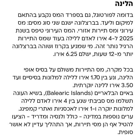
הלינה
בדומה לפורטוגל, גם בספרד המס נקבע בהתאם
למיקום וליעד. בברצלונה ישנם שני סוג מסים: מס
עירוני ומס תיירות אזורי. המס העירוני טיפס בשנת
2025 ל-4 אירו לאדם ללילה בעוד שמס התיירות
הרגיל נותר זהה. מי שמגיע בקרוז ושוהה בברצלונה
יותר מ-12 שעות, ישלם 6.25 אירו.
בכל מקרה, מס התיירות משולם על בסיס אופי
הלינה, ונע בין 1.70 אירו ללילה למלונות בסיסיים ועד
3.50 אירו ללינה יוקרתית.
באיים הבלאריים (Balearic Islands), בשיא העונה
תשלמו מס סביבתי שנע בין 4 אירו לאדם ללילה
למלונות יוקרה ו-1 אירו לאכסניות ואתרי קמפינג.
ערים נוספות במדינה - כולל ולנסיה ומדריד - הציעו
להטיל אף הן מסי תיירות, אך התהליך עדיין לא אושר
סופית.