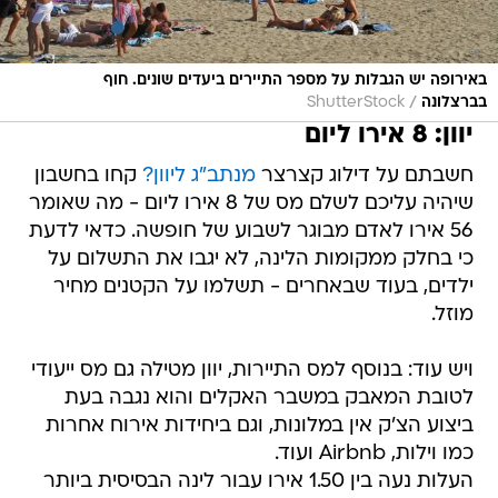
באירופה יש הגבלות על מספר התיירים ביעדים שונים. חוף
/
בברצלונה
ShutterStock
יוון: 8 אירו ליום
חשבתם על דילוג קצרצר
מנתב"ג ליוון?
קחו בחשבון
שיהיה עליכם לשלם מס של 8 אירו ליום - מה שאומר
56 אירו לאדם מבוגר לשבוע של חופשה. כדאי לדעת
כי בחלק ממקומות הלינה, לא יגבו את התשלום על
ילדים, בעוד שבאחרים - תשלמו על הקטנים מחיר
מוזל.
ויש עוד: בנוסף למס התיירות, יוון מטילה גם מס ייעודי
לטובת המאבק במשבר האקלים והוא נגבה בעת
ביצוע הצ'ק אין במלונות, וגם ביחידות אירוח אחרות
כמו וילות, Airbnb ועוד.
העלות נעה בין 1.50 אירו עבור לינה הבסיסית ביותר