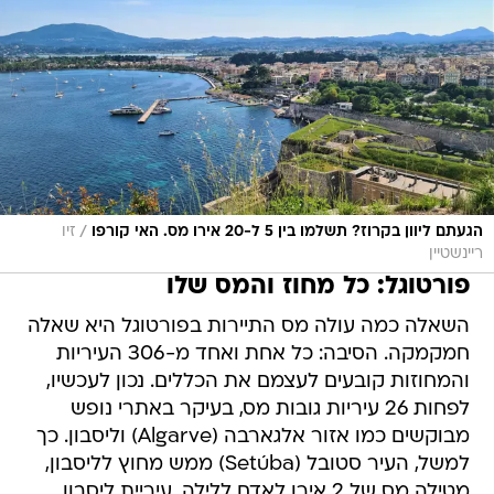
/
הגעתם ליוון בקרוז? תשלמו בין 5 ל-20 אירו מס. האי קורפו
זיו
ריינשטיין
פורטוגל: כל מחוז והמס שלו
השאלה כמה עולה מס התיירות בפורטוגל היא שאלה
חמקמקה. הסיבה: כל אחת ואחד מ-306 העיריות
והמחוזות קובעים לעצמם את הכללים. נכון לעכשיו,
לפחות 26 עיריות גובות מס, בעיקר באתרי נופש
מבוקשים כמו אזור אלגארבה (Algarve) וליסבון. כך
למשל, העיר סטובל (Setúba) ממש מחוץ לליסבון,
מטילה מס של 2 אירו לאדם ללילה. עיריית ליסבון