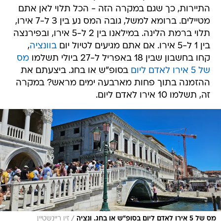
התיירות, כך שגם במקרה הזה - הכל תלוי לאן אתם
מטיילים. ברומא למשל, גובה המס נע בין 3 ל-7 אירו,
תלוי ברמת הלינה. במילאנו בין 2 ל-5 אירו, ובפירנצה
בין 1 ל-5 אירו. אם אתם מגיעים לטיול יום
בוונציה
,
קחו בחשבון שבין 18 באפריל ל-27 ביולי תשלמו
מס
של 5 אירו לאדם ליום
בסופ"ש או בחג. ביצעתם את
ההזמנה בתוך פחות מארבעה ימים מראש? במקרה
זה, תשלמו 10 אירו לאדם ליום.
/
מס של 5 אירו לאדם ליום בסופ"ש או בחג. ונציה
זיו ריינשטיין