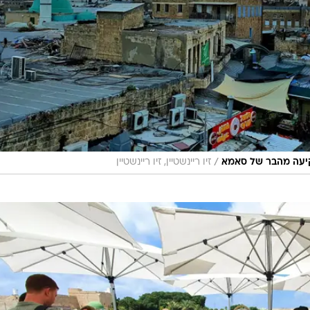
/
שקיעה מהבר של סאמא
זיו ריינשטיין, זיו ריינשטיין