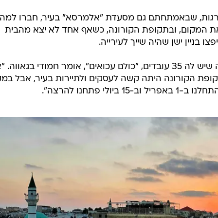
ברגות, שבאמתחתם גם מסעדת "אלמרסא" בעיר, חברו למה
את המקום, ובתקופת הקורונה, כשאף אחד לא יצא מהבית
ו בניין ישן שהיה שייך לעירייה.
חמודי, עימאד וניבין הם חלק מקבוצה שיש לה 35 עובדים, "כולם עכואים", אומר חמודי בגאווה. 
קופת הקורונה היתה קשה לעסקים ולתיירות בעיר, אבל במק
לי פתחנו להרצה".