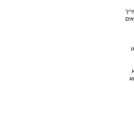
ריך
אים
ו
א