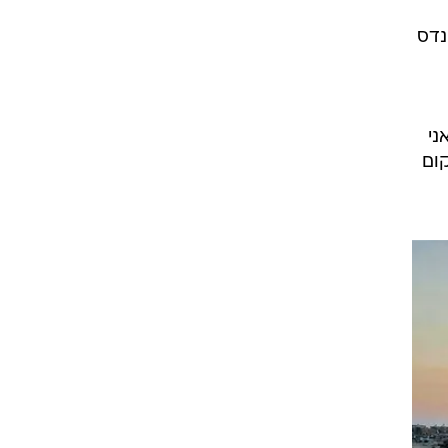
נדס
"אני
ום