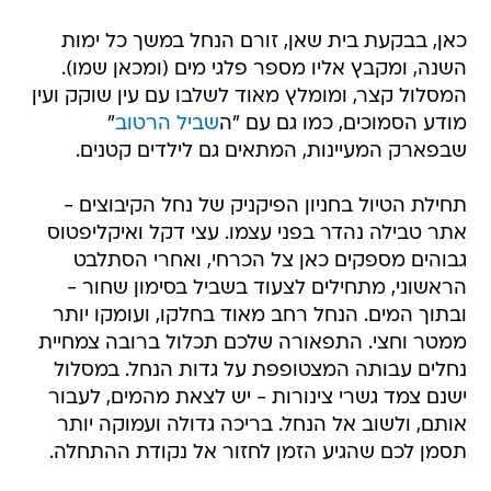
כאן, בבקעת בית שאן, זורם הנחל במשך כל ימות
השנה, ומקבץ אליו מספר פלגי מים (ומכאן שמו).
המסלול קצר, ומומלץ מאוד לשלבו עם עין שוקק ועין
מודע הסמוכים, כמו גם עם "ה
שביל הרטוב
"
שבפארק המעיינות, המתאים גם לילדים קטנים.
תחילת הטיול בחניון הפיקניק של נחל הקיבוצים -
אתר טבילה נהדר בפני עצמו. עצי דקל ואיקליפטוס
גבוהים מספקים כאן צל הכרחי, ואחרי הסתלבט
הראשוני, מתחילים לצעוד בשביל בסימון שחור -
ובתוך המים. הנחל רחב מאוד בחלקו, ועומקו יותר
ממטר וחצי. התפאורה שלכם תכלול ברובה צמחיית
נחלים עבותה המצטופפת על גדות הנחל. במסלול
ישנם צמד גשרי צינורות - יש לצאת מהמים, לעבור
אותם, ולשוב אל הנחל. בריכה גדולה ועמוקה יותר
תסמן לכם שהגיע הזמן לחזור אל נקודת ההתחלה.