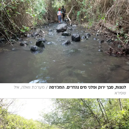
/
לגונות, סבך ירוק ופלגי מים נהדרים. המג'רסה
מערכת וואלה, איל
שפירא