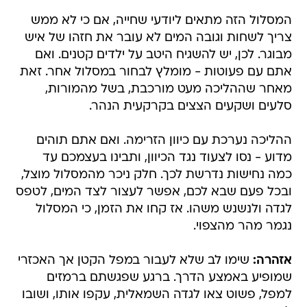
המסלול הזה מתאים ליודעי שחייה, אם כי לא ממש
צריך לשחות וגובה המים לא עובר את חזהו של איש
מבוגר. לכן, יש להשגיח היטב על ילדים קטנים. ואם
אתם עם פעוטות - מומלץ לבחור במסלול אחר. זאת
מאחר שההליכה מעט מורכבת, בשל מהמורות,
סלעים ושקעים הצצים בקרקעית הנהר.
ההליכה נערכת עם כיוון הזרימה. ואם אתם תוהים
מדוע - נסו לצעוד נגד הכיוון, ותבינו בעצמכם עד
כמה נחישות נדרשת לכך. חלק ניכר מהמסלול מוצל,
ובכל פעם שבא לכם, אפשר לעצור לצד המים, לטפס
לגדה ולנשנש משהו. אז קחו את הזמן, כי המסלול
נגמר מהר מהצפוי.
אזהרה:
שימו לב שלא לעבור במפל הקטן אך האכזרי
שמופיע באמצע הדרך. ברגע שפגשתם ברמזים
למפל, פשוט צאו לגדה השמאלית, עקפו אותו, ושובו