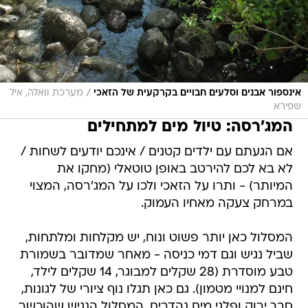
/
אינספור אבנים וסלעים חבויים בקרקעית של הזאכי
מערכת וואלה, איל
שפירא
המג'רסה: טיול מים למתחילים
אם הגעתם עם ילדים קטנים / אינכם יודעים לשחות /
לא בא לכם להירטב באופן טוטאלי (מחקו את
המיותר) - ותרו על הזאכי ולכו על המג'רסה, המצוי
במרחק צעקה מאחיו העמוק.
המסלול כאן יותר פשוט ונוח, יש מקלחות ומלתחות,
שביל נגיש וגם דמי כניסה - מאחר שמדובר בשמורת
טבע מוסדרת (28 שקלים למבוגר, 14 שקלים לילד,
חינם למנויי מטמון). גם כאן תגלו נוף ציורי של לגונות,
סבך ירוק ופלגי מים נהדרים. המסלול הנגיש שהוכשר