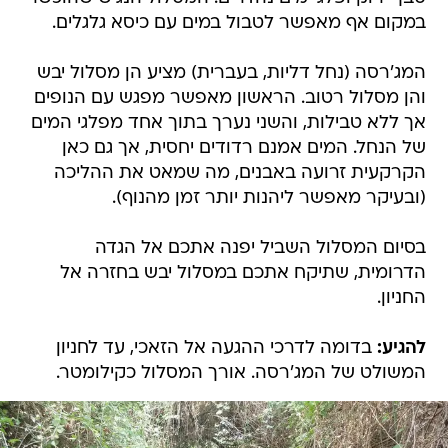
במקום אף מאפשר לטבול במים עם כיסא גלגלים.
המג'רסה (נחל דליות, בעברית) מציע הן מסלול יבש
והן מסלול רטוב. הראשון מאפשר מפגש עם הנופים
אך ללא טבילות, והשני נערך בתוך אחד מפלגי המים
של הנחל. המים אמנם רדודים יחסית, אך גם כאן
הקרקעית זרועה באבנים, מה שמאט את ההליכה
(ובעיקר מאפשר ליהנות יותר זמן מהנוף).
בסיום המסלול השביל יפנה אתכם אל הגדה
הדרומית, שתיקח אתכם במסלול יבש בחזרה אל
החניון.
להגיע:
בדומה לדרכי ההגעה אל הזאכי, עד לחניון
המשולט של המג'רסה. אורך המסלול כקילומטר.