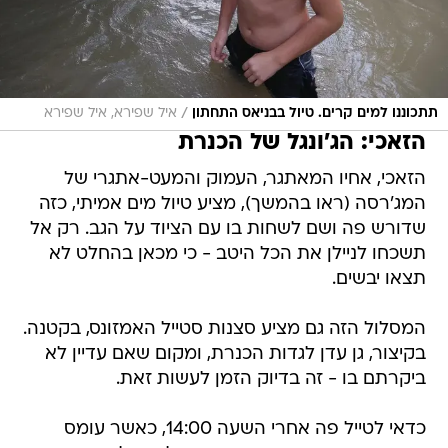
/
תתכוננו למים קרים. טיול בבניאס התחתון
איל שפירא, איל שפירא
הזאכי: הג'ונגל של הכנרת
הזאכי, אחיו המאתגר, העמוק והמעט-אתגרי של
המג'רסה (ראו בהמשך), מציע טיול מים אמיתי, כזה
שדורש פה ושם לשחות בו עם הציוד על הגב. רק אל
תשכחו לניילן את הכל היטב - כי מכאן בהחלט לא
תצאו יבשים.
המסלול הזה גם מציע סצנות סטייל האמזונס, בקטנה.
בקיצור, גן עדן לגדות הכנרת, ומקום שאם עדיין לא
ביקרתם בו - זה בדיוק הזמן לעשות זאת.
כדאי לטייל פה אחרי השעה 14:00, כאשר עומס