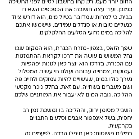
החום יורד מעט. רק קחו בחשבון לסיים לפני החשיכה
כמובן. ועוד עצה חשובה: את הכפכפים השאירו
בבית. כי למרות שמדובר בטיול מים, הוא דורש ציוד
כנעליים טובות או סנדלים עמידים, שישמשו אתכם
להליכה במים זרועי הסלעים החלקלקים.
שפך הזאכי, בצפון-מזרח הכנרת, הוא המקום שבו
נחל המשושים עושה את דרכו לקראת ההתמזגות
עם הכנרת. בדרכו הוא יוצר כאן לגונות יפהפיות
ועמוקות, צמחייה עבותה ועולם חי עשיר. המסלול
נערך כולו במים, שעשויים להיות עמוקים ולחייב פה
ושם מעברים בשחייה. עם זאת, בחלק ניכר מקטעי
ההליכה, גובה המים לא יעבור את המותניים שלכם.
השביל מסומן ירוק, וההליכה בו נמשכת זמן רב
יחסית, בשל אינספור אבנים וסלעים החבויים
בקרקעית.
במילים פשוטות: כאן תיפלו הרבה. לפעמים זה