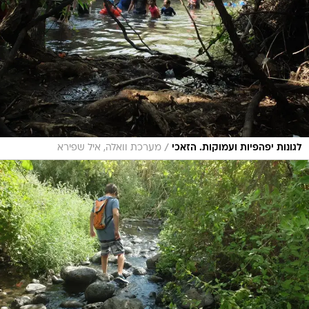
/
לגונות יפהפיות ועמוקות. הזאכי
מערכת וואלה, איל שפירא