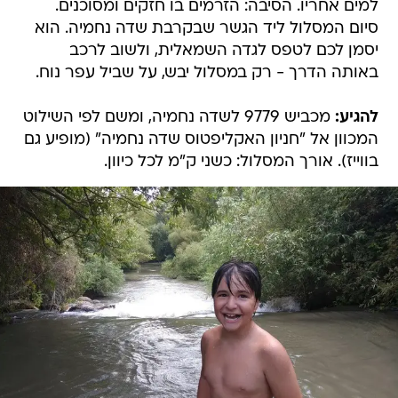
למים אחריו. הסיבה: הזרמים בו חזקים ומסוכנים.
סיום המסלול ליד הגשר שבקרבת שדה נחמיה. הוא
יסמן לכם לטפס לגדה השמאלית, ולשוב לרכב
באותה הדרך - רק במסלול יבש, על שביל עפר נוח.
להגיע:
מכביש 9779 לשדה נחמיה, ומשם לפי השילוט
המכוון אל "חניון האקליפטוס שדה נחמיה" (מופיע גם
בווייז). אורך המסלול: כשני ק"מ לכל כיוון.