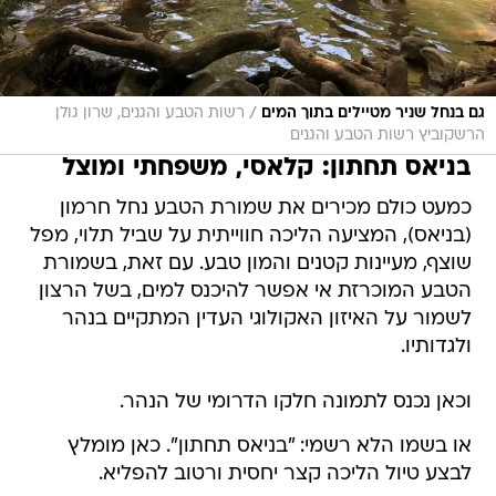
/
גם בנחל שניר מטיילים בתוך המים
רשות הטבע והגנים, שרון גולן
הרשקוביץ רשות הטבע והגנים
בניאס תחתון: קלאסי, משפחתי ומוצל
כמעט כולם מכירים את שמורת הטבע נחל חרמון
(בניאס), המציעה הליכה חווייתית על שביל תלוי, מפל
שוצף, מעיינות קטנים והמון טבע. עם זאת, בשמורת
הטבע המוכרזת אי אפשר להיכנס למים, בשל הרצון
לשמור על האיזון האקולוגי העדין המתקיים בנהר
ולגדותיו.
וכאן נכנס לתמונה חלקו הדרומי של הנהר.
או בשמו הלא רשמי: "בניאס תחתון". כאן מומלץ
לבצע טיול הליכה קצר יחסית ורטוב להפליא.