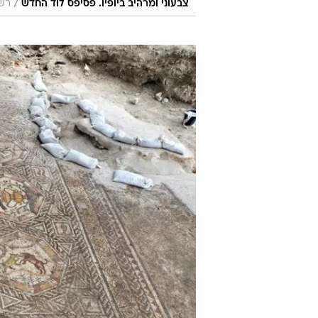
/
צבעוני ומרהיב ביופיו. פסיפס לוד החדש
רשו