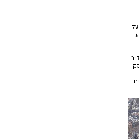
על
ע
ד"ר
קו
ם.