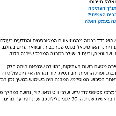
ואלה! תיירות:
תנ"ך העתיקה
בים האמיתי?
תה בעמק האלה
שהוא נדד בכמה מהמוזיאונים המפורסמים והנודעים בעולם,
ניו יורק, הארמיטאז' בסנט פטרסבורג ובשאר ערים בעולם.
י שבוונציה, ובעתיד ישולב במבנה המרכז שייבנה בלוד.
פירה מטעם רשות העתיקות, "הווילה שמצאנו היתה חלק
תקופות הרומית והביזנטית. לוד נקראה אז דיוספוליס והי
חר הכיבוש המוסלמי. המבנה היה בשימוש במשך זמן רב".
כז פסיפס לוד ע"ש שלבי וויט ולאון לוי", נחשף במהלך פי
של רשות העתיקות על עבודות פיתוח בראשית שנות ה-90 לפני סלילת כביש, ונחפר ע"י מרים