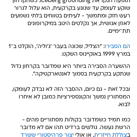
תופעה הנקראת iceberg grounding. כשהקרחון
שוקע לעומק עד שנוגע בקרקעית, הוא עלול לגרור
רעש חזק ומתמשך - לעיתים בטווחים בלתי נשמעים
לאוזן אנושית, אך נקלטים היטב במיקרופונים
תת־ימיים.
הם הסבירו
: "הצליל, שכונה בעבר 'ג'וליה', הוקלט ב־1
במרץ 1999 באוקיינוס השקט.
ההשערה הסבירה ביותר היא שמדובר בקרחון גדול
שנתקע בקרקעית בסמוך לאנטארקטיקה".
ובכל זאת - גם כיום, ההסבר הזה לא נבדק לעומקו,
המסתורין נמשך והקונספירציות כמובן לא איחרו
לבוא.
כמו תמיד כשמדובר בקולות מסתוריים מהים -
הרשת געשה. גולשים ברדיט תהו אם לא מדובר
ב
צוללת חייזרית
, או אולי
יצור פרהיסטורי ששרד