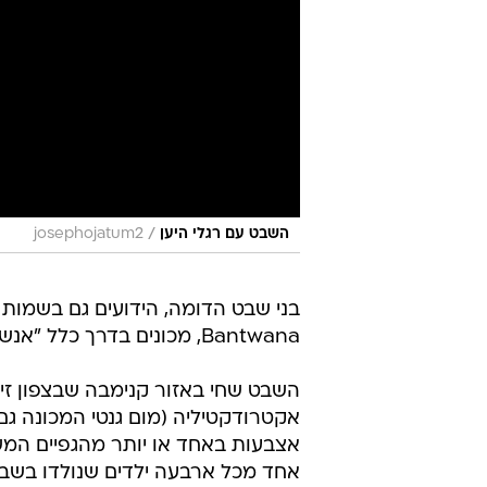
/
השבט עם רגלי היען
josephojatum2
Bantwana, מכונים בדרך כלל "אנשי היען" וכשתראו את כפות רגליהם המעוותות תבינו לבד למה.
השבט שחי באזור קנימבה שבצפון זי
אקטרודקטיליה (מום גנטי המכונה ג
אצבעות באחד או יותר מהגפיים המשו
אחד מכל ארבעה ילדים שנולדו בשב