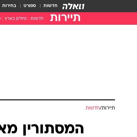
חדשות
ספורט
בחירות
תיירות
חדשות
טיולים בארץ
ט
טיולים בצפון
א
טיולים במרכז
א
טיולים בדרום
א
א
ה
תיירות
/
חדשות
המסתורין מאח