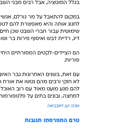
בגלל המוטציה, אבל רבים מבני השבט
במקום להתאבל על מר גורלם, אנשי
לחגוג אותה והיא מאפשרת להם לטפס 
שימושית עבור חברי השבט שכן חיים ב
דיג, רדיית דבש ואיסוף פירות בר ושו
הם הציידים-לקטים המסורתיים היחיד
פוריות.
עם זאת, בשנים האחרונות גבר האיום
לא חוקי ורבים מהם נטשו את אורח חי
להם מגע מועט מאוד עם רוב האוכלוס
למחצה, ובונים בתים על פלטפורמות
שבט
יען
זימבבואה
טרם התפרסמו תגובות