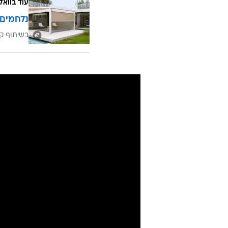
עוד בוואל
נלחמים 
בשיתוף קב