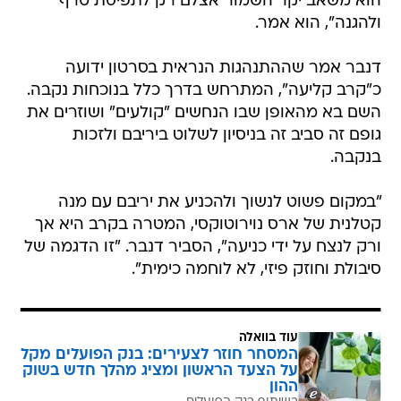
הוא משאב יקר השמור אצלם רק לתפיסת טרף
ולהגנה", הוא אמר.
דנבר אמר שההתנהגות הנראית בסרטון ידועה
כ"קרב קליעה", המתרחש בדרך כלל בנוכחות נקבה.
השם בא מהאופן שבו הנחשים "קולעים" ושוזרים את
גופם זה סביב זה בניסיון לשלוט ביריבם ולזכות
בנקבה.
"במקום פשוט לנשוך ולהכניע את יריבם עם מנה
קטלנית של ארס נוירוטוקסי, המטרה בקרב היא אך
ורק לנצח על ידי כניעה", הסביר דנבר. "זו הדגמה של
סיבולת וחוזק פיזי, לא לוחמה כימית".
עוד בוואלה
המסחר חוזר לצעירים: בנק הפועלים מקל
על הצעד הראשון ומציג מהלך חדש בשוק
ההון