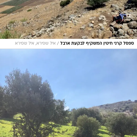
/
ספסל קרני חיטין המשקיף לבקעת ארבל
איל שפירא, איל שפירא