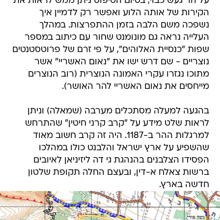
על הר געש כבוי, בסיום הטיפוס ניתן ממש לראות את
הקירות של אותה הלוע ואפשר רק לדמיין איך
נשפכה משם הלבה בזמן ההתפרצות. במהלך
העלייה נראה גם מונומנט שחור עם כיתוב במספר
שפות "כנסיית האלוהים", על פי זרם של פרוטסטנטים
נוצריים - שם דרש ישו את "נאום האשריי" אשר
מתוכו נגזרו עקרי האמונה הנוצרית (רוב הנוצרים
מייחסים את נאום האשריי להר האושר).
בהגעה למעלה מסתכלים מערבה (שמאלה) וניתן
לראות שלט מידע על "קרב קרני חיטין" שהתרחש
למרגלות ההר ב-1187. היה זה קרב חשוב מאוד
שהשפיע על ארץ ישראל והלבנט כולו במהלכו
הפסידו הצלבנים בהנהגת גי דה ליזיניאן לאיובים
ברשות צאלח א-דין, ובעצם החלה תקופת שלטון
חדשה בארץ.