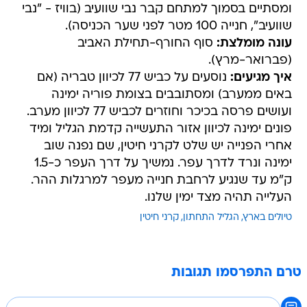
ומסתיים בסמוך למתחם קבר נבי שוועיב (בוויז - "נבי
שוועיב", חנייה 100 מטר לפני שער הכניסה).
עונה מומלצת:
סוף החורף-תחילת האביב
(פברואר-מרץ).
איך מגיעים:
נוסעים על כביש 77 לכיוון טבריה (אם
באים ממערב) ומסתובבים בצומת פוריה ימינה
ועושים פרסה בכיכר וחוזרים לכביש 77 לכיוון מערב.
פונים ימינה לכיוון אזור התעשייה קדמת הגליל ומיד
אחרי הפנייה יש שלט לקרני חיטין, שם נפנה שוב
ימינה ונרד לדרך עפר. נמשיך על דרך העפר כ-1.5
ק"מ עד שנגיע לרחבת חנייה מעפר למרגלות ההר.
העלייה תהיה מצד ימין שלנו.
טיולים בארץ
הגליל התחתון
קרני חיטין
טרם התפרסמו תגובות