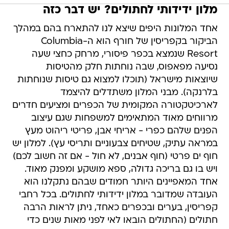
מלון ידידותי לחתולים? יש דבר כזה
אחד המלונות היפים שיצא לנו להתארח בהם במהלך
הביקור בקפריסין של חורף הוא ה-Columbia
Resort שנמצא בכפר פיסורי, מרחק כחצי שעה
נסיעה מפאפוס, שבה נוחתות חלק מהטיסות
שיוצאות מישראל (תוכלו למצוא גם טיסות שנוחתות
בלרנקה). מבני המלון משתדלים להיצמד
לארכיטקטורה המקומית של הכפרים ומציעים חדרים
מרווחים מאוד המתאימים למשפחות שגם עיצוב
הפנים שלהם כפרי - אריחי אבן, פריטי ריהוט מעץ
במראה עתיק, שטיחים צבעוניים ותריסי עץ). למלון יש
חוף ים פרטי (חוף אבנים, לא חול - אם זה חשוב לכם)
ויש בו גם בריכה גדולה, ספא מושקע ומפנק מאוד.
אחד המאפיינים היותר חמודים שבהם נתקלנו הוא
העובדה שמדובר במלון ידידותי לחתולים. בכל רחבי
קפריסין, בערים ובכפרים כאחד, ניתן לראות הרבה
חתולים (החתולים הובאו לאי לפני מאות שנים כדי