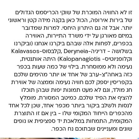
זו לא החוויה המוכרת של שוקי הכריסמס הגדולים
של בירות אירופה, הכול כאן בקנה מידה קטן וראשוני
יותר. אבל זה גם היתרון היחסי. למרות שמדובר
במיזם מאורגן על ידי משרד התיירות, האווירה
בכפרים, לפחות אלה שבהם ביקרנו אנחנו (וביקרנו
בשלושה - דריניה-Deryneia ,קלבסוס-Kalavasos
וקלופניוטיס- Kalopanagiotis) היתה אותנטית,
נעימה ולא ממוסחרת. בילוי של כמה שעות בכפר
כזה באחה"צ-ערב של אחד או יותר מהימים שלכם
בקפריסין יספק לכם חוויה נעימה וממצה של אווירת
חג מולד, וגם לא מעט תמונות יפות שבהן תוכלו
להציף את הפיד שלכם. כמיטב המסורת. מומלץ
לנסות ולשלב ביקור ביותר מכפר אחד, שכן לכל אחד
מהכפרים הייחוד המקומי שלו - בין אם זו התוצרת
המקומית, התמחות במלאכת יד ספציפית או נופים
שונים ומעניינים שבתוכם נח הכפר.