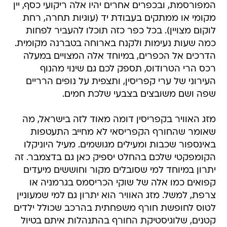
המפורסמת, ובכפרים אחרים יהיו אלה ריקועי כסף, יין
מקומי או ממתקים בעבודת יד (עוגיות תחרה, רחת
לוקום מצויין). בכל כפר כזה תוכלו להעביר לפחות
כמה שעות נעימות ולקנח בארוחה בטברנה מקומית.
הדרכים אל הכפרים, במיוחד אלה המצויים במעלה
רכס הרי הטרודוס, תספק לכם גם שינוי מהנוף
העירוני של ערי קפריסין, ותצפית על נופים הרריים
שפה ושם משובצים בצבעי שלכת חמים.
מזג האוויר בקפריסין דומה מאוד לזה בישראל, מה
שאומר שהחורף הקפריסאי לא מחייב התעטפות
באינספור שכבות ומעילים מגושמים. מעיל היוניקלו
הקומפקטי שלכם בהחלט יספיק כאן גם בדצמבר. זה
יתרון במיוחד למי שסובלים מקור וחוששים מיעדים
קפואים כמו אלה של שוקי הכריסמס בגרמניה או
צרפת, למשל. מזג האוויר הוא יתרון גם למי שמעוניין
לטוס לחופשת חורף משפחתית בהרכב שכולל ילדים
קטנים, שלוגיסטיקת החורף בהתנהלות איתם בטיול