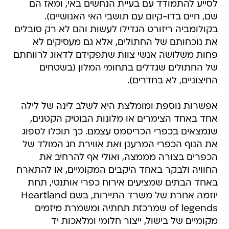
לסייע להתמודד עם בעיית הנחשים באי, ומאז הם
שם, חיים בדו-קיום עם תושבי האי האנושיים).
בקולומביה ריזורט הגדילו לעשות והם לא רק סובלים
את נוכחותם של החתולים, אלא גם מעסיקים לא
פחות משלושה אנשי צוות שתפקידם לדאוג לרווחתם
של החתולים שגדלים בתחומי המלון (בשטחים
החיצוניים, לא בחדרים).
אפשרות נוספת ומומלצת היא לשלב לינה של לילה
אחד באחד הצימרים או מלונות הבוטיק הקטנים,
שנמצאים בכפרי הכריסמס עצמם. כך תוכלו לספוג
את הנוף הכפרי המרענן ואת אווירת חג המולד של
הכפרים בצורה מממצה, ואולי אף להרחיב את
החוויה ולבקר באחד היקבים המקומיים, או להתארח
באחד הבתים שמציעים אירוח כפרי אותנטי, תחת
יוזמה אחרת של משרד התיירות, בשם Heartland
of legends שמרכזת תחתיה ומשמרת מיזמים
מקומיים של בישול, ייצור חלומי ומלאכות יד