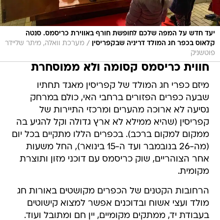
יעד חדש על המפה שלכם לחופשת חורף באווירת כריסמס. סנטה
/
קלאוס בכפר חג המולד דריניה שבקפריסין
מערכת וואלה, מיתר שליידר
פוטשניק
חווית כריסמס קסומה ולא ממוסחרת
מיזם כפרי חג המולד של קפריסין מאגד תחתיו
שבעה כפרים הפזורים ברחבי האי, כולם במרחק
נסיעה לא ארוכה מהערים ומרכזי התיירות של
קפריסין (שהיא ממילא לא ארץ גדולה וקל להגיע בה
ממקום למקום ברכב). בכפרים הללו מתקיים בכל יום
(מה-26 בנובמבר ועד ה-15 בינואר), החל משעות
אחר הצוהריים, שוק כריסמס עם דוכני מזון ותוצרת
מקומית.
הרחובות הקטנים של הכפרים מקושטים באורות חג
מולד ועצי אשוח ובדוכנים אפשר למצוא קישוטים
בעבודת יד, ממתקים מקומיים, יין חם ומתובל ועוד.