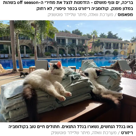
בריכה, ים ונוף מושלם - הזדמנות לנצל את מחירי ה-off season בשהות
במלון מפנק. קולומביה ריזורט בכפר פיסורי, לא רחוק
/
מפאפוס
מערכת וואלה, מיתר שליידר פוטשניק
באו בגלל הנחשים, נשארו בגלל התנאים. חתולים חיים טוב בקולומביה
/
ריזורט
מערכת וואלה, מיתר שליידר פוטשניק