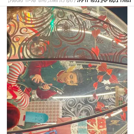
/
המולד בקפריסין, בכפר דריניה
מערכת וואלה, מיתר שליידר פוטשניק