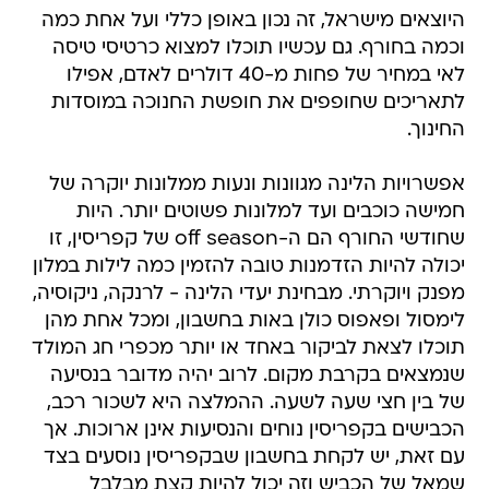
היוצאים מישראל, זה נכון באופן כללי ועל אחת כמה
וכמה בחורף. גם עכשיו תוכלו למצוא כרטיסי טיסה
לאי במחיר של פחות מ-40 דולרים לאדם, אפילו
לתאריכים שחופפים את חופשת החנוכה במוסדות
החינוך.
אפשרויות הלינה מגוונות ונעות ממלונות יוקרה של
חמישה כוכבים ועד למלונות פשוטים יותר. היות
שחודשי החורף הם ה-off season של קפריסין, זו
יכולה להיות הזדמנות טובה להזמין כמה לילות במלון
מפנק ויוקרתי. מבחינת יעדי הלינה - לרנקה, ניקוסיה,
לימסול ופאפוס כולן באות בחשבון, ומכל אחת מהן
תוכלו לצאת לביקור באחד או יותר מכפרי חג המולד
שנמצאים בקרבת מקום. לרוב יהיה מדובר בנסיעה
של בין חצי שעה לשעה. ההמלצה היא לשכור רכב,
הכבישים בקפריסין נוחים והנסיעות אינן ארוכות. אך
עם זאת, יש לקחת בחשבון שבקפריסין נוסעים בצד
שמאל של הכביש וזה יכול להיות קצת מבלבל