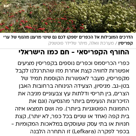
הדרכים המובילות אל הכפרים יספקו לכם גם שינוי מרענן מהנוף של ערי
/
קפריסין
מערכת וואלה, מיתר שליידר פוטשניק
החורף הקפריסאי - חם כמו הישראלי
כפרי הכריסמס וכפרים נוספים בקפריסין מציעים
אפשרות לחוויה קצת אחרת מזו שהתרגלנו לקבל
מקפריסין, מעבר לאפשרות הקוסמת תמיד של
בטן-גב. מניסיון, הצעידה הנינוחה ברחובות האבן
הצרים, בין תריסי ודלתות עץ צבעוניים מניבה את
הזיכרונות הנעימים ביותר מהנסיעה (וגם את
התמונות הפוטוגניות ביותר). פה ושם תמצאו איזה
בית קפה (אחד או שניים בכל כפר, לא יותר), קצת
חנויות או בתי עסק שעוסקים במלאכות המקומיות -
בכפר לפקרה (Lefkara) זו התחרה הלבנה