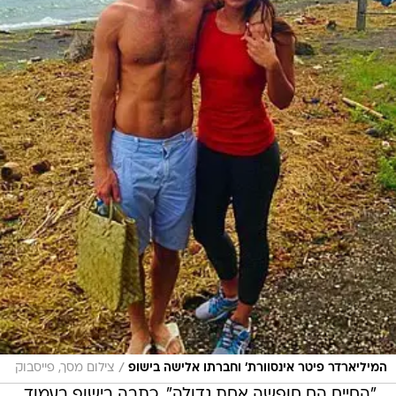
/
המיליארדר פיטר אינסוורת' וחברתו אלישה בישופ
צילום מסך, פייסבוק
"החיים הם חופשה אחת גדולה", כתבה בישופ בעמוד