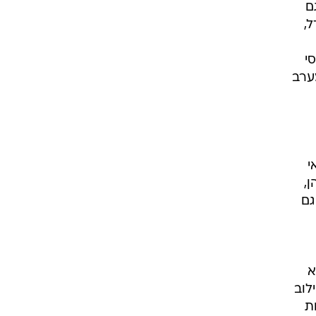
ם
ל,
י
ערב
אבל אי
,
גם
א
לוב
 מכוסה בשמיכה וממתין כ-20 דקות