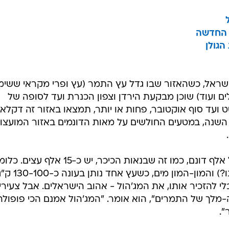
ה החדשה
הגולן
 ישראל, כשהאזור שבו גדל עץ התמר (עץ ופרי מקראי ששי
לים ועוד) שוכן מבקעת הירדן וצפון הכנרת ועד לסופה של
ועד סוף אוקטובר, פחות או יותר, תמצאו באזור זה דקלאי
השנה, במטעים החולשים על מאות הדונמים באזור המועצו
קצת על תמרים ומספרים: במטע של אלף דונם, כמו זה שבנאות הכיכר, יש כ-15 אלף עצ
המון כוח אדם (תאילנדים, כבר אמרנו?) והמון-המון מים, כשעץ אחד נותן בעונה 
 להזכיר אותו, את המג'הול - אהוב הישראלים. אבל צעירי
-מלך של התמרים", הוא אומר. "המג'הול אמנם הכי פופולר
".