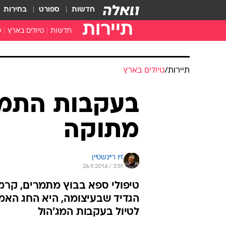
חדשות
ספורט
בחירות
תיירות
חדשות
טיולים בארץ
ט
טיולים בצפון
א
טיולים במרכז
א
תיירות
/
טיולים בארץ
טיולים בדרום
א
א
בעקבות התמר
ה
מתוקה
זיו ריינשטיין
26.9.2014 / 3:51
טיפולי ספא בבוץ מתמרים, קרמב
הגדיד שבעיצומה, היא החג האמ
לטיול בעקבות המג'הול