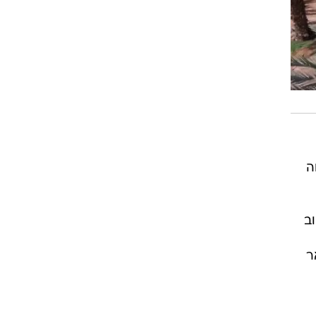
ה
הוב
ר