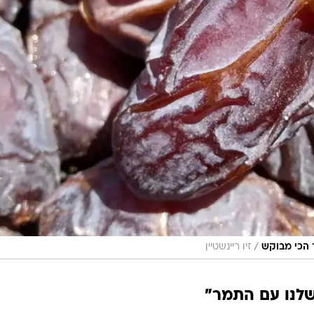
/
 הכי מבוקש
זיו ריינשטיין
לנו עם התמר"