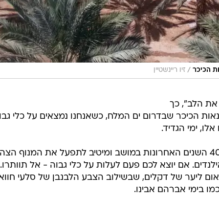
/
זיו ריינשטיין
את הלב", כך
נאות הכיכר שבדרום ים המלח, כשאנחנו נמצאים על כלי גבו
ו, ימי הגדיד.
צעירי, לאו דווקא צעיר בשנים, חי ב-40 השנים האחרונות במושב ומיטיב לתפעל את המנוף הצ
לנדים. אם יוצא לכם פעם לעלות על כלי גבוה - אל תוותרו.
חשף פתאום ליער של דקלים, שבשילוב הצבע הלבנבן של סלעי חווא
מו בימי אברהם אבינו.