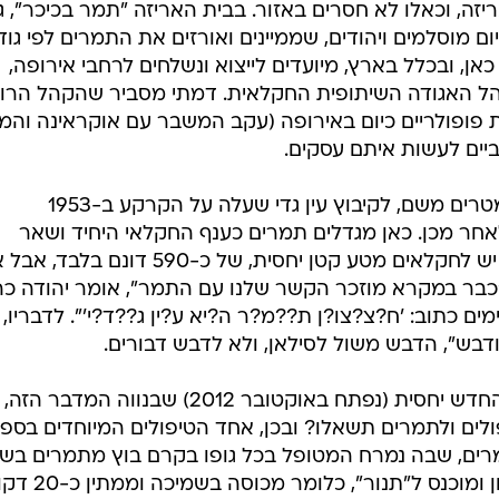
זה, וכאלו לא חסרים באזור. בבית האריזה "תמר בכיכר", ג
ם מוסלמים ויהודים, שממיינים ואורזים את התמרים לפי גוד
אחוזים מהתמר כאן, ובכלל בארץ, מיועדים לייצוא ונשלחים לרחבי אירופה,
מנהל האגודה השיתופית החקלאית. דמתי מסביר שהקהל הרוס
ת פופולריים כיום באירופה (עקב המשבר עם אוקראינה והמ
ביים לעשות איתם עסקים.
אני ממשיך צפונה כמה עשרות קילומטרים משם, לקיבוץ עין גדי שעלה על הקרקע ב-1953
אחר מכן. כאן מגדלים תמרים כענף החקלאי היחיד ושאר
הקיבוצניקים עוסקים בתיירות. אמנם יש לחקלאים מטע קטן יחסית, של כ-590 דונם בלבד, 
כבר במקרא מוזכר הקשר שלנו עם התמר", אומר יהודה כהן
ם כתוב: 'ח?צ?צו?ן ת??מ?ר ה?יא ע?ין ג??ד?י'". לדבריו, 
דבש", הדבש משול לסילאן, ולא לדבש דבורים.
תמרים ועין גדי משתלבים גם בספא החדש יחסית (נפתח באוקטובר 2012) שבנווה המדבר הזה,
פולים ולתמרים תשאלו? ובכן, אחד הטיפולים המיוחדים בספ
תמרים, שבה נמרח המטופל בכל גופו בקרם בוץ מתמרים בשי
חוואר הלשון, ולאחר מכן נעטף בניילון ומוכנס ל"תנור", כלומר