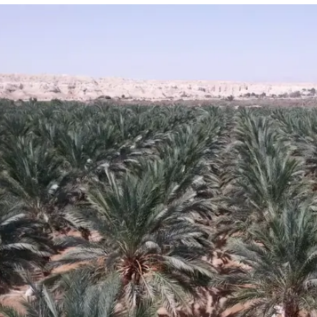
פולין
קפריסין
אוסטריה