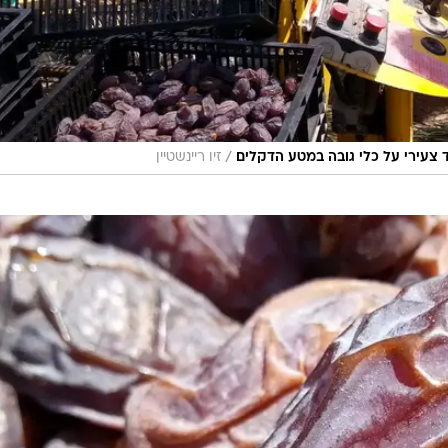
/
 צעירי על כלי גובה במטע הדקלים
זיו ריינשטיין