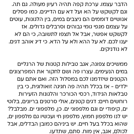
הדבר עצמו. ערכת קפה תהיה רעיון מעולה. גם תה.
וגם לקשקש על הא ועל דא עם הדייגים. כמו פסלים
אנושיים דוממים הם ניצבים במים, בין הלגונות, עוטים
על עצמם מגפי גומי גבוהים וסרבלים גדולים. אז
לקשקש אפשר, אבל אל תצפו לתשובה, כי הם לא
יענו לכם. לא על ההא ולא על הדא. כי דיג אוהב דגים.
לא נודניקים.
ממשיכים צפונה, אגב טבילות קטנות של הרגליים
במים הנעימים. עצרו פה ושם לחקור את המפרצונים
הקטנים שיזדמנו לכם במסלול הזה. ואם אתם עם
ילדים - אז בכלל תהיה פה חגיגה זואולוגית, כי בין
טבלאות הגידוד, רכסי הכורכר והלגונות הזעירות
רוחשים חיים: דגים קטנים, אולי סרטנים בריונים, בלוטי
ים, קיפודי ים וגם מלפפוני ים. כן, מלפפוני ים. מבלבל?
יש לנו מלפפון חמוץ, מלפפון חי ועכשיו גם מלפפון ים,
שהוא בכלל בעל חיים. יש ביניהם כמובן הבדלים, אבל
לכולם, אגב, אין מוח. סתם, שתדעו.