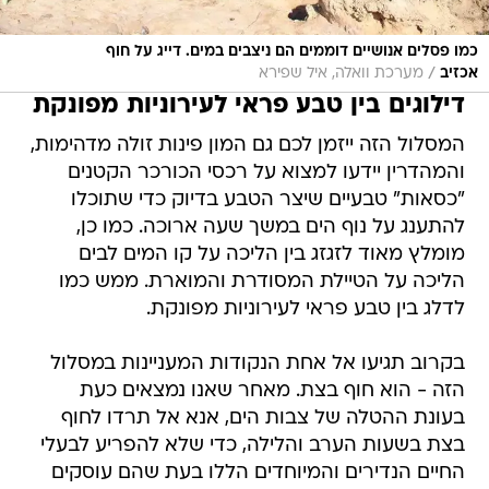
כמו פסלים אנושיים דוממים הם ניצבים במים. דייג על חוף
/
אכזיב
מערכת וואלה, איל שפירא
דילוגים בין טבע פראי לעירוניות מפונקת
המסלול הזה ייזמן לכם גם המון פינות זולה מדהימות,
והמהדרין יידעו למצוא על רכסי הכורכר הקטנים
"כסאות" טבעיים שיצר הטבע בדיוק כדי שתוכלו
להתענג על נוף הים במשך שעה ארוכה. כמו כן,
מומלץ מאוד לזגזג בין הליכה על קו המים לבים
הליכה על הטיילת המסודרת והמוארת. ממש כמו
לדלג בין טבע פראי לעירוניות מפונקת.
בקרוב תגיעו אל אחת הנקודות המעניינות במסלול
הזה - הוא חוף בצת. מאחר שאנו נמצאים כעת
בעונת ההטלה של צבות הים, אנא אל תרדו לחוף
בצת בשעות הערב והלילה, כדי שלא להפריע לבעלי
החיים הנדירים והמיוחדים הללו בעת שהם עוסקים