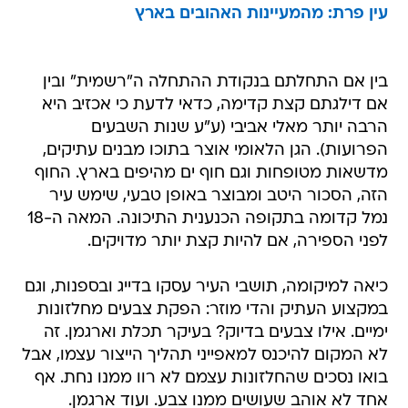
עין פרת: מהמעיינות האהובים בארץ
בין אם התחלתם בנקודת ההתחלה ה"רשמית" ובין
אם דילגתם קצת קדימה, כדאי לדעת כי אכזיב היא
הרבה יותר מאלי אביבי (ע"ע שנות השבעים
הפרועות). הגן הלאומי אוצר בתוכו מבנים עתיקים,
מדשאות מטופחות וגם חוף ים מהיפים בארץ. החוף
הזה, הסכור היטב ומבוצר באופן טבעי, שימש עיר
נמל קדומה בתקופה הכנענית התיכונה. המאה ה-18
לפני הספירה, אם להיות קצת יותר מדויקים.
כיאה למיקומה, תושבי העיר עסקו בדייג ובספנות, וגם
במקצוע העתיק והדי מוזר: הפקת צבעים מחלזונות
ימיים. אילו צבעים בדיוק? בעיקר תכלת וארגמן. זה
לא המקום להיכנס למאפייני תהליך הייצור עצמו, אבל
בואו נסכים שהחלזונות עצמם לא רוו ממנו נחת. אף
אחד לא אוהב שעושים ממנו צבע. ועוד ארגמן.