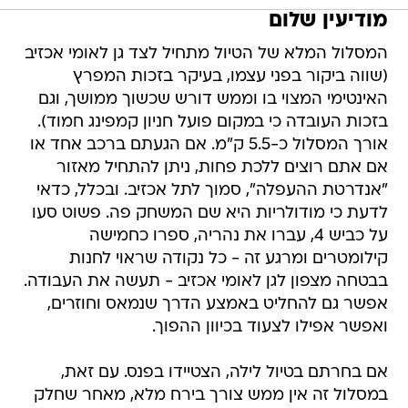
מודיעין שלום
המסלול המלא של הטיול מתחיל לצד גן לאומי אכזיב
(שווה ביקור בפני עצמו, בעיקר בזכות המפרץ
האינטימי המצוי בו וממש דורש שכשוך ממושך, וגם
בזכות העובדה כי במקום פועל חניון קמפינג חמוד).
אורך המסלול כ-5.5 ק"מ. אם הגעתם ברכב אחד או
אם אתם רוצים ללכת פחות, ניתן להתחיל מאזור
"אנדרטת ההעפלה", סמוך לתל אכזיב. ובכלל, כדאי
לדעת כי מודולריות היא שם המשחק פה. פשוט סעו
על כביש 4, עברו את נהריה, ספרו כחמישה
קילומטרים ומרגע זה - כל נקודה שראוי לחנות
בבטחה מצפון לגן לאומי אכזיב - תעשה את העבודה.
אפשר גם להחליט באמצע הדרך שנמאס וחוזרים,
ואפשר אפילו לצעוד בכיוון ההפוך.
אם בחרתם בטיול לילה, הצטיידו בפנס. עם זאת,
במסלול זה אין ממש צורך בירח מלא, מאחר שחלק