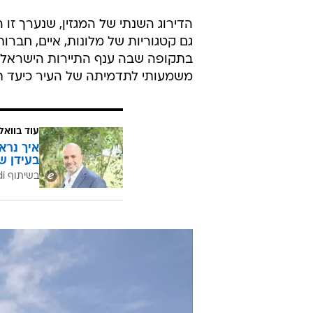
גם קטגוריות של מלונות, איים, חברות
בתקופה שבה ענף התיירות הישראלי פ
משמעותי לתדמיתה של העיר כיעד תיי
עוד בוואל
איך נרא
בעידן ש
בשיתוף CofaceBdi