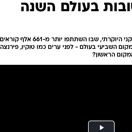
פולין
קפריסין
אוסטריה
בדירוג השנתי של המגזין האמריקני היוקרתי, שבו השתתפו יותר מ-661 אלף קוראים
קום השביעי בעולם - לפני ערים כמו טוקיו, פירנצה,
המקום הראשון?