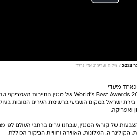
/
20
צילום ועריכה: אדי גרלד
אחד מיעדי
התיירות הבולטים בעולם. בדירוג World's Best Awards 2026 של מגזין התיירות האמריקנ
Travel + Leisure), דורגה בירת ישראל במקום השביעי ברשימת הערים הטובות בעו
 ואפריקה.
וסס על יותר מ-661 אלף הצבעות של קוראי המגזין, שבחנו ערים ברחבי העולם לפי מג
קולינריה, המלונות, האווירה וחוויית הביקור הכוללת.