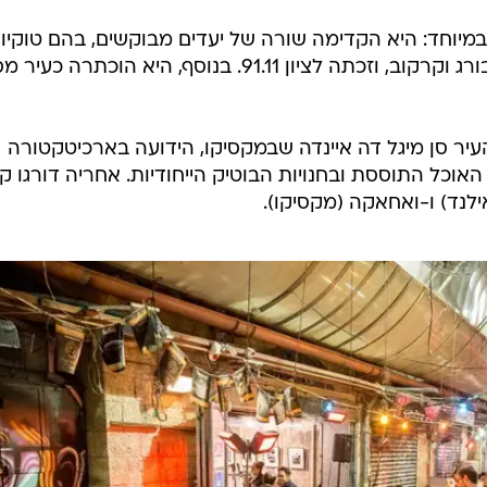
מיוחד: היא הקדימה שורה של יעדים מבוקשים, בהם טוקיו,
פירנצה, סיאול, פראג, קייפטאון, זלצבורג וקרקוב, וזכתה לציון 91.11. בנוסף, היא הוכתר
יר סן מיגל דה איינדה שבמקסיקו, הידועה בארכיטקטורה
אוכל התוססת ובחנויות הבוטיק הייחודיות. אחריה דורגו קי
תאילנד) ו-ואחאקה (מקסיקו).