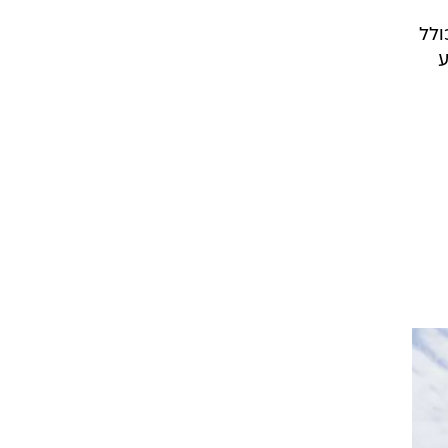
א כולל
ע