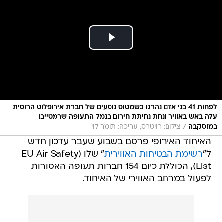
לפחות 41 בני אדם נהרגו כשמטוס נוסעים של חברת אירופלוט הרוסית
עלה באש באוויר ונחת נחיתת חירום בנמל התעופה שרמטייבו
/
במוסקבה
צילום: רויטרס, עריכה: תומר לוי
האיחוד האירופי פרסם בשבוע שעבר עדכון חדש
ל"
רשימת הבטיחות האווירית
" שלו (EU Air Safety
List), הכוללת כיום 154 חברות תעופה האסורות
לפעול במרחב האווירי של האיחוד.