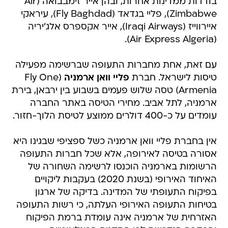
בודדות ממדינות אחרות, ובהן אייר זימבבואה (Air
Zimbabwe), פליי בגדאד (Fly Baghdad), עיראקי
איירווייז (Iraqi Airways), אייר אקספרס אלג'יריה
(Air Express Algeria).
עם זאת, אחת מחברות התעופה שברשימה מפעילה
טיסות לישראל. חברת
פליי וואן ארמניה
(Fly One
Armenia) טסה שלוש פעמים בשבוע בין ירבאן, בירת
ארמניה, לתל אביב. מחירי הטיסה באתר החברה
עומדים על כ-400 דולרים ממוצע לטיסת הלוך-חזור.
אין בחברת פליי וואן ארמניה כשל ספציפי שבגינו היא
אסורה בטיסה לאירופה, אלא שכל חברות התעופה
הרשומות בארמניה הוכנסו לרשימה השחורה של
האיחוד האירופי (בשנת 2020) בעקבות ליקויים
בפיקוח התעופתי של המדינה. בדיקה של ארגון
בטיחות התעופה האירופי העלתה, כי רשות התעופה
האזרחית של ארמניה אינה עומדת ברמת הפיקוח