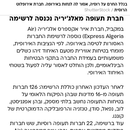
בגלל החרם על רוסיה, אסור לה לנחות באירופה. חברת אירופלוט
/
הרוסית
ShutterStock
חברת תעופה מאלג'יריה נכנסה לרשימה
במקביל, חברת אייר אקספרס אלג'יריה (Air
Express Algeria) נוספה לרשימת החברות
האסורות לטיסה באירופה. לפי הנציבות האירופית,
מומחי בטיחות אווירית מטעם האיחוד זיהו כשלים
משמעותיים בעמידת החברה בתקני הבטיחות
הבינלאומיים, ולכן הוחלט לאסור עליה לפעול בשטחי
האיחוד האירופי.
לאחר העדכון האחרון כוללת הרשימה: 126 חברות
תעופה מ-16 מדינות שבהן הפיקוח הלאומי על
בטיחות התעופה נחשב בלתי מספק, ובהן אפגניסטן,
לוב, נפאל, סודן, טנזניה והרפובליקה הדמוקרטית של
קונגו.
עוד ברשימה, 22 חברות תעופה רוסיות, שש חברות