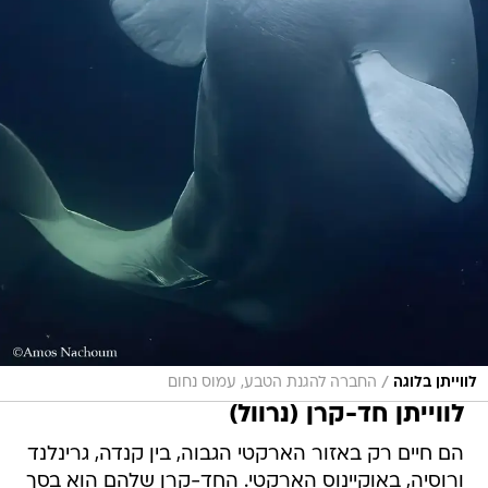
/
לווייתן בלוגה
החברה להגנת הטבע, עמוס נחום
לווייתן חד-קרן (נרוול)
הם חיים רק באזור הארקטי הגבוה, בין קנדה, גרינלנד
ורוסיה, באוקיינוס הארקטי. החד-קרן שלהם הוא בסך
הכול שן מוארכת של הנרוול הזכר, ולעיתים רחוקות
יש לזכר שתי שיניים, שיכולות להגיע לאורך של שני