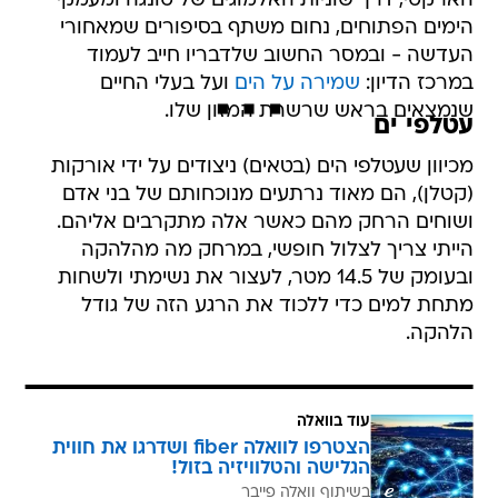
העדשה - ובמסר החשוב שלדבריו חייב לעמוד
במרכז הדיון:
שמירה על הים
ועל בעלי החיים
שנמצאים בראש שרשרת המזון שלו.
עטלפי ים
מכיוון שעטלפי הים (בטאים) ניצודים על ידי אורקות
(קטלן), הם מאוד נרתעים מנוכחותם של בני אדם
ושוחים הרחק מהם כאשר אלה מתקרבים אליהם.
הייתי צריך לצלול חופשי, במרחק מה מהלהקה
ובעומק של 14.5 מטר, לעצור את נשימתי ולשחות
מתחת למים כדי ללכוד את הרגע הזה של גודל
הלהקה.
עוד בוואלה
הצטרפו לוואלה fiber ושדרגו את חווית
הגלישה והטלוויזיה בזול!
בשיתוף וואלה פייבר