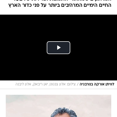
/
לוויתן אורקה בנורבגיה
צילום: אלון צנגוט, יאן ריבאק, אלון ליבנה