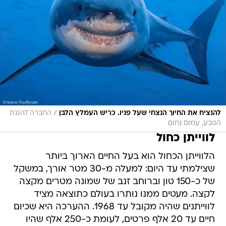
/
להנציח את החיוך הנצחי שעל פניו. כריש העמלץ הלבן
החברה להגנת
הטבע, עמוס נחום
לווייתן כחול
הלווייתן הכחול הוא בעל החיים הארוך ביותר
שצילמתי עד היום: למעלה מ-30 מטר אורך, במשקל
של כ-150 טון וברוחב זנב של שמונה מטרים מקצה
לקצה. מעטים ממנו נותרו בעולם כתוצאה מציד
לווייתנים שהיה מקובל עד 1968. ההערכה היא שכיום
חיים עד 20 אלף פרטים, לעומת כ-250 אלף שהיו
לפני מאה שנים. כל הדולפינים והלווייתנים יכולים
לישון על פני הים, כמו בתמונה הזאת, כאשר חצי מוח