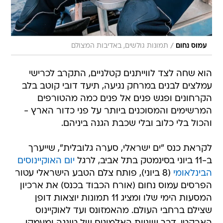
/
עמוס נחום
תמונות גולשים, באדיבות המצולם
הוא שחה לצד לווייתנים קטלניים, התקרב לכרישי
עמלצים לבנים במרחק נגיעה, תיעד דובי קוטב בלב
הקרחונים ופגש פנים אל פנים כמה מהטורפים
המרשימים והמסוכנים ביותר על פני כדור הארץ -
והכול בלי כלוב ובלי שכבת הגנה ביניהם.
לקראת כנס "ים ישראלי, סערה גלובלית", שייערך
ב-11 ביוני בסינמטק בתל אביב, לרגל
יום האוקיינוסים
הבינלאומי
(8 ביוני), פותח צלם הטבע הישראלי עטור
הפרסים עמוס נחום (אורח הכבוד בכנס) את ארכיון
המסעות הימי שלו ומציג 11 תמונות יוצאות דופן
שצילם ברחבי העולם. מהאמזונס ועד לאוקיינוס
הארקטי, דרך שוניות האלמוגים של טונגה ומעמקי
הימים הפתוחים, נחום משתף בסיפורים שמאחורי