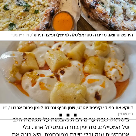
/
היו פשוט וואו. מרינרה סטראצ'טלה (מימין) ופיצה תירס
זיו ריינשטיין
/
דווקא את הניוקי קציפת יוגורט, שמן חריף וגרידת לימון פחות אהבנו
זיו
ריינשטיין
בישראל, שבה ערים רבות נאבקות על תשומת הלב
של המטיילים, מודיעין בחרה במסלול אחר. בלי
אטרקציית ענק ובלי טיילת מפורסמת, היא בונה את