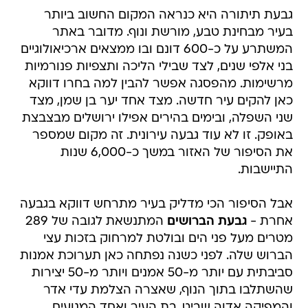
גבעת תיתורה היא כנראה המקום החשוב ביותר
בעיר מבחינת טבע, מורשת ונוף. מדובר באתר
המשתרע על כ-600 דונם ובו ממצאים ארכיאולוגיים
בני אלפי שנים, לצד שבילי הליכה ותצפיות פנורמיות
מרשימות. מהפסגה אפשר להבין למה בחרו דווקא
כאן להקים עיר חדשה. מצד אחד יער בן שמן, מצד
שני השפלה, ובימים בהירים אפילו ירושלים מבצבצת
באופק. זו לא עוד גבעה עירונית. זה מקום שמספר
את הסיפור של האזור במשך כ-6,000 שנות
התיישבות.
אבל הסיפור הכי מדליק בעיר מתרחש דווקא בגבעה
אחרת -
גבעת הברושים
המתנשאת לגובה של 289
מטרים מעל פני הים ובולטת למרחוק בזכות עצי
הברוש שלה. לפני כשנה נפתחה כאן תערוכת אמנות
סביבתית עם יותר מ-50 אמנים ויותר מ-50 יצירות
שהשתלבו בתוך הנוף, שאצרה הצלמת עדי אדר
והמפיקה אדוה שביט, בת העיר ואחד המנועים