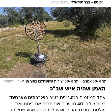
/
"טוטם - צבר ישראלי"
זיו ריינשטיין
/
יותר מ-50 אמנים ויותר מ-50 יצירות שהשתלבו בתוך הנוף
זיו ריינשטיין
האמן שהיה איש שב"כ
אחד המיזמים המעניינים בעיר הוא "
בתים מארחים
" -
רשת של כ-40 תושבים שפותחים את ביתם ואת
עולמם בפני מבקרים, שקיבלו הכוונה ויעוץ מטל רז