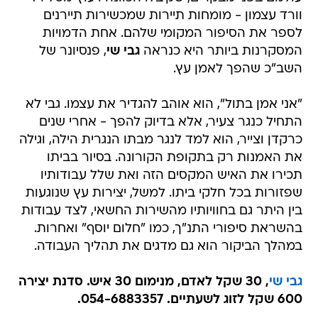
וורד עצמון - מומחות תיירות שמכשירות תיירנים
לספר את הסיפור המקומי שלהם. אחת הדמויות
המסקרנות ביותר היא כנראה
גבי שי
, פנסיונר של
השב"כ שהפך לאמן עץ.
"אני אמן בתול", הוא אוהב להגדיר את עצמו. גבי לא
התחיל כנגר צעיר, אלא בדיוק להפך - אחרי שנים
כרקדן וצייר, הוא למד לנגר מבתו הנגרית הילה, וגילה
את האמנות רק בתקופת הקורונה. בסיור בביתו
תכירו את האיש המקסים הזה ואת שלל עבודותיו
שפזורות בכל חלקי ביתו. למשל, יצירות עץ שנוגעות
בין היתר גם בחוויותיו מהשירות החשאי, לצד עבודות
בהשראת סיפורי התנ"ך, כמו "חלום יוסף" ואחרות.
במהלך הביקור הוא גם מדגים את תהליך העבודה.
גבי שי
,
30 שקל לאדם, מנימום 30 איש. סדנת יצירה
600 שקל לזוג לשעתיים. 054-688335
7.