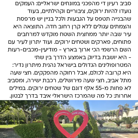
סביב רעיון די מהפכני במונחים ישראליים: העמקים
נועדו להיות ירוקים, ציבוריים וקהילתיים, בעוד
שהבנייה תטפס על הגבעות ולכל בניין יש מרפסת
והצמתים עגולים ללא קרן רחוב חדה. התוצאה היא
עיר שבה יותר ממחצית השטח מוקדש למרחבים
פתוחים, פארקים ושטחים ירוקים. ועוד יתרון לעיר עם
השם הרשמי הכי ארוך בארץ - מודיעין-מכבים-רעות
- היא יושבת בדיוק באמצע הדרך בין שתי
המטרופולינים הגדולים בישראל נהנית מיתרון נדיר:
היא קרובה לכולם, אבל רחוקה מהפקקים. חצי שעה
מתל אביב, חצי שעה מירושלים, רכבת ישירה, ומסביב
לא פחות מ-55 אלף דונם של שטחים ירוקים. במילים
אחרות: כל מה שהמרכז הישראלי איבד בדרך לבטון.