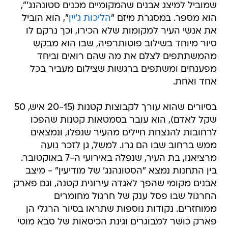
שמוביל למיצג אבנים שהמקומיים מכנים סטונהנג'",
הוא מספר. במסגרת מיזם "
הליכות ג'יין
", הוא הוביל
את אנשי העיר למקומות שלא הכירו, וכך נרקם לו
סיור מיוחד בשילוב פוטותרפיה, שבו הוא מבקש
מהמשתתפים לצלם את מה שהם רואים וביחד
מפענחים ומשתפים ברגשות שצילום מעביר בכל
אחד ואחת.
בסיורים שהוא עורך לקבוצות קטנות (20-15 איש, 50
שקל לאדם), הוא עובר בסמטאות קטנות שהפכו
לרחובות להנצחת חיילים מהעיר שנפלו, ונמצאים
ממש ברחוב שבו הם גרו. למשל, גן לזכר נועה
מרציאנו, בת העיר, שנפלה באירועי ה-7 באוקטובר.
בין התחנות נמצא "הסטונהנג' של מודיעין" - מיצב
אבנים מקומי שהפך לאגדה עירונית קטנה, וגם פארק
החרגול שבו פסל ענק של חרגול מחומרים
ממוחזרים. נקודות נוספות שתראו בסיור הרגלי הן
פארק כושר למבוגרים וגינת הכיסאות של סבא מוטי