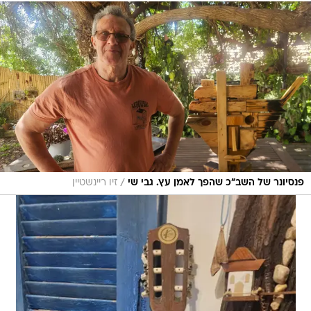
/
פנסיונר של השב"כ שהפך לאמן עץ. גבי שי
זיו ריינשטיין