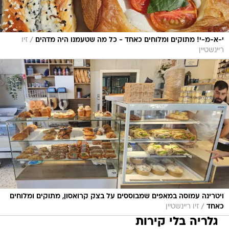
/
י-א-מ-י! מתוקים ומלוחים כאחד - כל מה שטעמנו היה מדהים
זיו
ריינשטיין
ויטרינה עמוסה במאפים שמבוססים על בצק קרואסון, מתוקים ומלוחים
/
כאחד
זיו ריינשטיין
גלריה בלי קירות