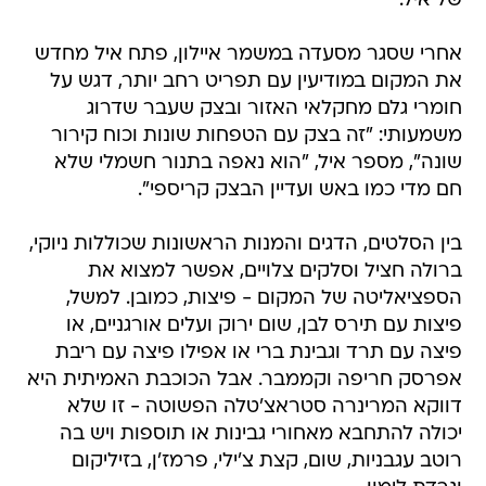
של איל.
אחרי שסגר מסעדה במשמר איילון, פתח איל מחדש
את המקום במודיעין עם תפריט רחב יותר, דגש על
חומרי גלם מחקלאי האזור ובצק שעבר שדרוג
משמעותי: "זה בצק עם הטפחות שונות וכוח קירור
שונה", מספר איל, "הוא נאפה בתנור חשמלי שלא
חם מדי כמו באש ועדיין הבצק קריספי".
בין הסלטים, הדגים והמנות הראשונות שכוללות ניוקי,
ברולה חציל וסלקים צלויים, אפשר למצוא את
הספציאליטה של המקום - פיצות, כמובן. למשל,
פיצות עם תירס לבן, שום ירוק ועלים אורגניים, או
פיצה עם תרד וגבינת ברי או אפילו פיצה עם ריבת
אפרסק חריפה וקממבר. אבל הכוכבת האמיתית היא
דווקא המרינרה סטראצ'טלה הפשוטה - זו שלא
יכולה להתחבא מאחורי גבינות או תוספות ויש בה
רוטב עגבניות, שום, קצת צ'ילי, פרמז'ן, בזיליקום