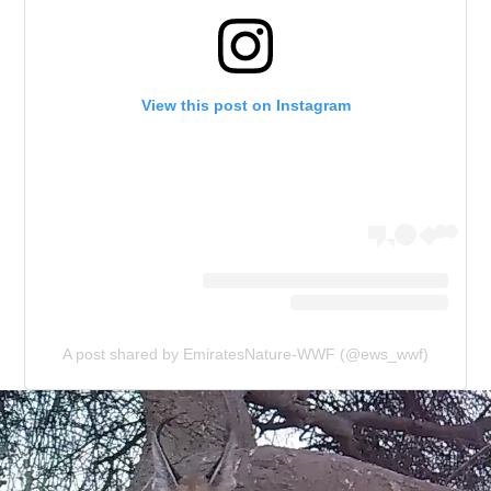
View this post on Instagram
A post shared by EmiratesNature-WWF (@ews_wwf)