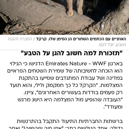
/
האוזניים עם הכתמים השחורים הן הסימן שלו. קרקל
החברה להגנת
הטבע, יובל דקס
"תזכורת למה חשוב להגן על הטבע"
בארגון Emirates Nature - WWF הדגישו כי הגילוי
הוא הוכחה לחשיבותה של שמירת השטחים הפראיים
במדינה ושל עבודת המתנדבים שסייעו בהתקנת
המצלמות. "הקרקל כל כך חמקמק ולילי, והוא תועד
רק פעמים בודדות בעשורים האחרונים", ציינו.
"העובדה שהופיע מול המצלמה היא הישג מרגש
ומעודד".
ברשתות החברתיות התיעוד התקבל בהתרגשות
גדולה. אחד הגולשים כתב: "איזו חיה יפהפייה!" ואחר