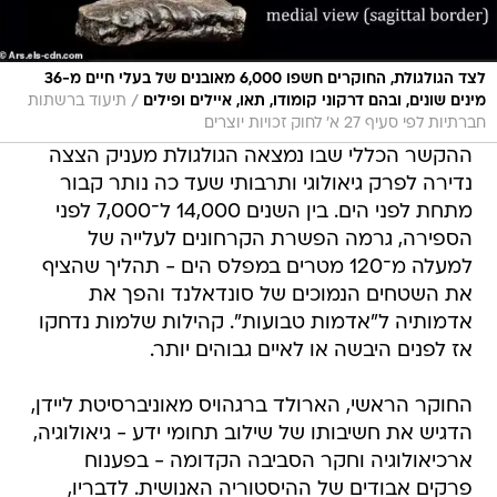
לצד הגולגולת, החוקרים חשפו 6,000 מאובנים של בעלי חיים מ-36
/
מינים שונים, ובהם דרקוני קומודו, תאו, איילים ופילים
תיעוד ברשתות
חברתיות לפי סעיף 27 א' לחוק זכויות יוצרים
ההקשר הכללי שבו נמצאה הגולגולת מעניק הצצה
נדירה לפרק גיאולוגי ותרבותי שעד כה נותר קבור
מתחת לפני הים. בין השנים 14,000 ל־7,000 לפני
הספירה, גרמה הפשרת הקרחונים לעלייה של
למעלה מ־120 מטרים במפלס הים - תהליך שהציף
את השטחים הנמוכים של סונדאלנד והפך את
אדמותיה ל"אדמות טבועות". קהילות שלמות נדחקו
אז לפנים היבשה או לאיים גבוהים יותר.
החוקר הראשי, הארולד ברגהויס מאוניברסיטת ליידן,
הדגיש את חשיבותו של שילוב תחומי ידע - גיאולוגיה,
ארכיאולוגיה וחקר הסביבה הקדומה - בפענוח
פרקים אבודים של ההיסטוריה האנושית. לדבריו,