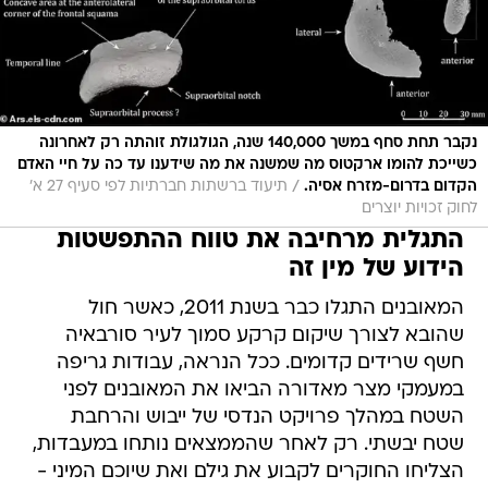
נקבר תחת סחף במשך 140,000 שנה, הגולגולת זוהתה רק לאחרונה
כשייכת להומו ארקטוס מה שמשנה את מה שידענו עד כה על חיי האדם
/
הקדום בדרום-מזרח אסיה.
תיעוד ברשתות חברתיות לפי סעיף 27 א'
לחוק זכויות יוצרים
התגלית מרחיבה את טווח ההתפשטות
הידוע של מין זה
המאובנים התגלו כבר בשנת 2011, כאשר חול
שהובא לצורך שיקום קרקע סמוך לעיר סורבאיה
חשף שרידים קדומים. ככל הנראה, עבודות גריפה
במעמקי מצר מאדורה הביאו את המאובנים לפני
השטח במהלך פרויקט הנדסי של ייבוש והרחבת
שטח יבשתי. רק לאחר שהממצאים נותחו במעבדות,
הצליחו החוקרים לקבוע את גילם ואת שיוכם המיני -