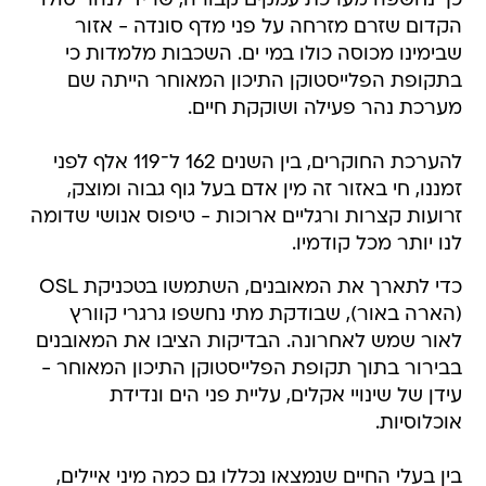
כך נחשפה מערכת עמקים קבורה, שריד לנהר סולו
הקדום שזרם מזרחה על פני מדף סונדה - אזור
שבימינו מכוסה כולו במי ים. השכבות מלמדות כי
בתקופת הפלייסטוקן התיכון המאוחר הייתה שם
מערכת נהר פעילה ושוקקת חיים.
להערכת החוקרים, בין השנים 162 ל־119 אלף לפני
זמננו, חי באזור זה מין אדם בעל גוף גבוה ומוצק,
זרועות קצרות ורגליים ארוכות - טיפוס אנושי שדומה
לנו יותר מכל קודמיו.
כדי לתארך את המאובנים, השתמשו בטכניקת OSL
(הארה באור), שבודקת מתי נחשפו גרגרי קוורץ
לאור שמש לאחרונה. הבדיקות הציבו את המאובנים
בבירור בתוך תקופת הפלייסטוקן התיכון המאוחר -
עידן של שינויי אקלים, עליית פני הים ונדידת
אוכלוסיות.
בין בעלי החיים שנמצאו נכללו גם כמה מיני איילים,