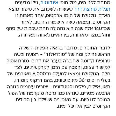
מתחת לפני הים, מול חופי
אינדונזיה
, גילו מדענים
תגלית פורצת דרך
שעשויה לשכתב את סיפור מוצא
האדם. גולגולת של הומו ארקטוס, אחד מאבותינו
הקדומים, נמצאה כשהיא שמורה היטב, לאחר
שכ־140 אלף שנה היא נחה לה תחת שכבות של סחף
וחול במצר מאדורה, בין האיים ג'אווה ומאדורה.
לדברי החוקרים, מדובר בראיה הפיזית הישירה
הראשונה לקיומה של "סונדאלנד" - רצועת יבשה
טרופית קדומה שחיברה בעבר את דרום-מזרח אסיה
למישור עצום, והפכה עם הזמן לקרקעית ים. לצד
חלקי הגולגולת נמצאו למעלה מ־6,000 מאובנים של
בעלי חיים מ־36 מינים שונים, בהם דרקוני קומודו,
תאו, איילים, פילים וסטגודונים - יצורים עצומים בגובה
ארבעה מטרים, שנראו כמו גרסה מוקדמת של הפיל
המוכר לנו כיום, עם מאפיינים ששילבו בין הפילים
הקדומים לבין אלו של ימינו.