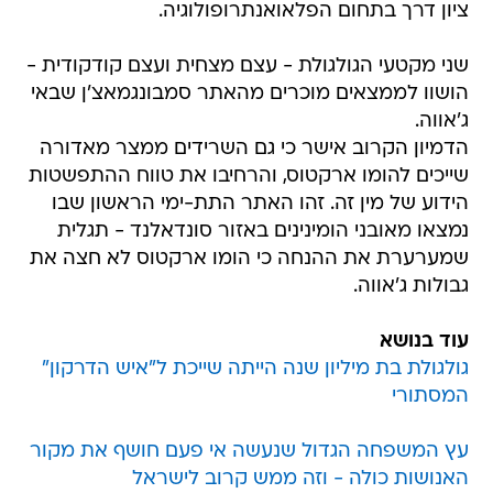
ציון דרך בתחום הפלאואנתרופולוגיה.
שני מקטעי הגולגולת - עצם מצחית ועצם קודקודית -
הושוו לממצאים מוכרים מהאתר סמבונגמאצ'ן שבאי
ג'אווה.
הדמיון הקרוב אישר כי גם השרידים ממצר מאדורה
שייכים להומו ארקטוס, והרחיבו את טווח ההתפשטות
הידוע של מין זה. זהו האתר התת-ימי הראשון שבו
נמצאו מאובני הומינינים באזור סונדאלנד - תגלית
שמערערת את ההנחה כי הומו ארקטוס לא חצה את
גבולות ג'אווה.
עוד בנושא
גולגולת בת מיליון שנה הייתה שייכת ל"איש הדרקון"
המסתורי
עץ המשפחה הגדול שנעשה אי פעם חושף את מקור
האנושות כולה - וזה ממש קרוב לישראל