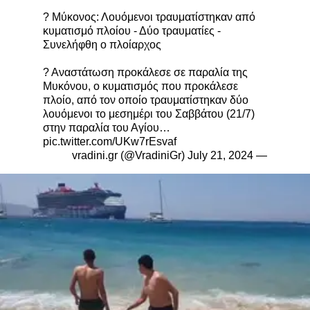
? Μύκονος: Λουόμενοι τραυματίστηκαν από
κυματισμό πλοίου - Δύο τραυματίες -
Συνελήφθη ο πλοίαρχος
? Αναστάτωση προκάλεσε σε παραλία της
Μυκόνου, ο κυματισμός που προκάλεσε
πλοίο, από τον οποίο τραυματίστηκαν δύο
λουόμενοι το μεσημέρι του Σαββάτου (21/7)
στην παραλία του Αγίου…
pic.twitter.com/UKw7rEsvaf
July 21, 2024
— vradini.gr (@VradiniGr)