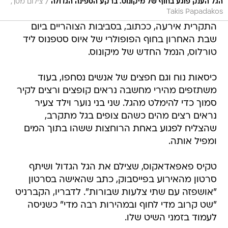
/
הגל הענק פוגע בחוף של מיקונוס. ברקע הספינה הגדולה
צילום מסך,
Takis Papadakos
התקרית אירעה, ככתוב, בסביבות הצוהריים ביום
שבת האחרון בחוף הפופולרי של איוס סטפנוס ליד
טורלוס, הנמל החדש של מיקונוס.
כיסאות נוח וגם חפצים של אנשים נסחפו, בעוד
משתזפים מהירי מחשבה נראים קופצים ורצים לקיר
סמוך כדי להימלט מהגל. שני בני נוער וילד צעיר
נראים רצים מהים כשהם צופים בגל מתקרב,
שהצליח לפגוע באחת הרוחצות ששהו בתוך המים
ומפיל אותה.
טקיס פאפאדאקוס, שצילם את הגל הגדול ושיתף
סרטון מהאירוע בפייסבוק, כתב שהאישה בסרטון
"אושפזה עם שתי צלעות שבורות". לדבריו, הקברניט
"שט קרוב מדי לחוף ובמהירות רבה מדי" כשניסה
לעמוד בזמני השיט שלו.