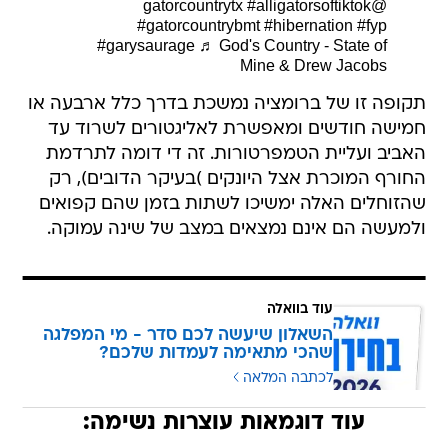
#alligatorsoftiktok
@gatorcountrytx
#gatorcountrybmt
#hibernation
#fyp
#garysaurage
♬ God's Country - State of
Mine & Drew Jacobs
תקופה זו של ברומציה נמשכת בדרך כלל ארבעה או
חמישה חודשים ומאפשרת לאליגטורים לשרוד עד
האביב ועליית הטמפרטורות. זה די דומה לתרדמת
החורף המוכרת אצל היונקים )בעיקר הדובים), רק
שהזוחלים האלה ימשיכו לשתות בזמן שהם קפואים
ולמעשה הם אינם נמצאים במצב של שינה עמוקה.
עוד בוואלה
השאלון שיעשה לכם סדר - מי המפלגה
שהכי מתאימה לעמדות שלכם?
לכתבה המלאה
עוד דוגמאות עוצרות נשימה: