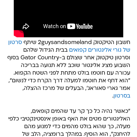
חשבון הטיקטוק 2guysandsomeland שיתף
סרטון
של גורי אליגטורים קפואים
בבית הגידול שלהם
וסרטון טיקטוק אחר שצולם ב-Gator Country בסוף
השבוע מציג אליגטור שוכב ללא תנועה בבריכה
עכורה עם חוטמו בולט מתחת לפני השטח הקפוא.
"הוא דחף את חוטמו למעלה דרך הקרח כדי לנשום",
אמר גארי סאוראג', הבעלים של מרכז ההצלה,
בסרטון
.
"כאשר נהיה כל כך קר עד שהמים קופאים,
האליגטורים מטים את האף באופן אינסטינקטיבי כלפי
מעלה, כך שהוא בולט מהמים כדי למנוע מהם
להיחנק", הוא הוסיף. במהלך ברומציה, הלב של