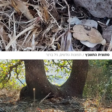
/
סתוונית התשבץ
תמונות גולשים, גיל ברנר