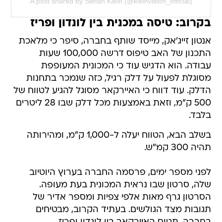
A post shared by Stefan Klein (@kleinvision_official)
בקרוב: טיסה במכנית בין לונדון ופריז
אנטון זייג'אק, מייסד שותף בחברה, סיפר כי מלאכת
התכנון של האב טיפוס דרשה 100,000 שעות
עבודה. הוא הדגיש עוד כי המכונית המעופפת
מסוגלת לפעול על דלק רגיל, כזה שנמכר בתחנות
הדלק. עוד דווח כי האיירקאר מסוגל להגיע לטווח של
500 ק"מ, וזאת באמצעות מכל דלק שבו 28 ליטרים
בלבד.
בשלב הבא, הטווח יעלה ל-1,000 ק"מ, ומהירותה
תהיה 300 קמ"ש.
לפני מספר ימים, פרסמה החברה בערוץ היוטיוב
שלה, סרטון שבו נראית המכונית בעת מעופה.
הסרטון גרף מאות אלפי צפיות ומספר אדיר של
תגובות מצד הגולשים. בעתיד הקרוב, מבטיחים