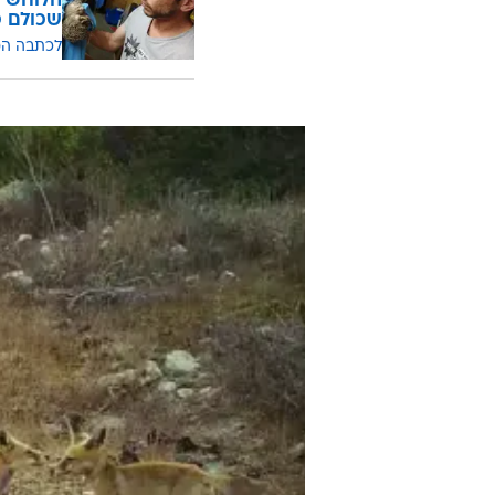
הלוחש ל
שכולם כ
לכתבה ה