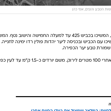
ות הטבע והגנים, אפי כהן
מכביש מספר 1 פנו למחלף נווה אילן, המשיכו בכביש 425 עד למעלה החמישה והישוב נטף. 
משיכו עם הכביש ובכניסה ליער יהדות פולין רדו ימינה לחנייה.
: שמורת טבע יער הכפירה.
המסלול מתחיל בשביל שחור ועובר אחרי 100 מטרים לירוק. משם יורדים כ-1.5 ק"
ה