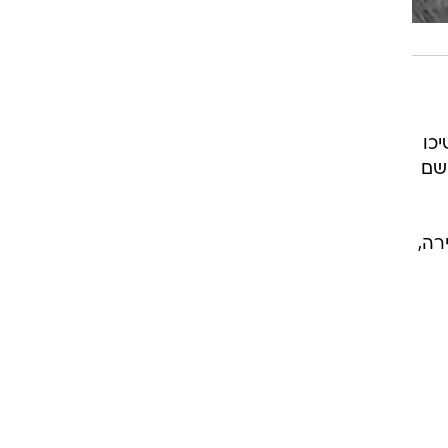
המשיכו
 שם
מ עד לעין כפירה,