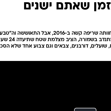
פולין
זמן שאתם ישנים
קפריסין
אוסטריה
שמורת נחל כפירה בהרי יהודה חוותה שריפה קשה ב-2016, אבל התאוששה וה"ט
חזר לה ללחיים. אפי כהן, צלם ומתנדב בשמורה, הציב 
, שועלים, דורבנים, צבאים וגם צבוע אחד שלא הסכי