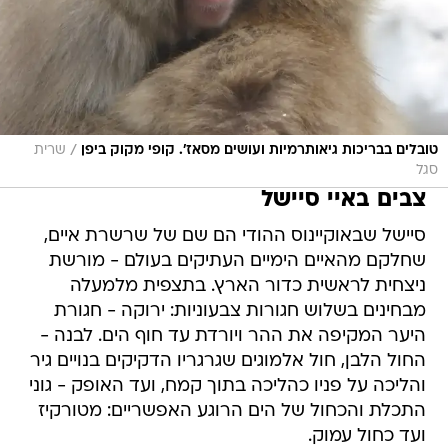
/
טובלים בבריכות גיאותרמיות ועושים מסאז'. קופי מקוק ביפן
שרית
סגל
צבים באיי סיישל
סיישל שבאוקיינוס ההודי הם שם של שרשרת איים,
שחלקם מהאיים הימיים העתיקים בעולם - מורשת
ניצחית לראשית כדור הארץ. בתצפית מלמעלה
מבחינים בשלוש חגורות צבעוניות: ירוקה - חגורת
היער המקיפה את ההר ויורדת עד חוף הים. לבנה -
החול הלבן, חול אלמוגים שגרגריו הדקיקים בנויים גיר
והליכה על פניו כהליכה בתוך קמח, ועד האופק - גוני
התכלת והכחול של הים הרוגע האפשריים: מטורקיז
ועד כחול עמוק.