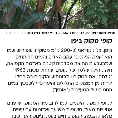
/
תמיד מטופחים, לא רק ביום האהבה. קופי למור במדגסקר
שרית סגל
קופי מקוק ביפן
ביפן, בג'יגוקודאני (כ-200 ק"מ מטוקיו), שפירוש שמו
הוא "עמק הגיהנום" עקב האדים והמים הרותחים
שמבעבעים החוצה מסדקים קטנים באדמה הקפואה,
חיה קהילה שלמה של קופים, שהחל משנת 1963
"גילתה" את המקום ויתרונותיו, והקופים בה החלו
לרדת מן המצוקים התלולים והיער כדי לשכשך במים
החמים של המעיינות ("אונסן").
לקופי המקוק היפניים, כמוֹ לרוֹב מיני המקוק, יש פּנים
אנושיות מאוֹד, חשופות משיער ואדומות עם עיניים
מלאות הבעה. הקופים חיים בעמק ג'יגוקודאני, שבו