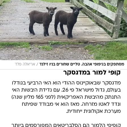
/
מסתפקים בגיפופי אהבה. טליים שחורים בניו זילנד
אריאלה פלד
קופי למור במדגסקר
מדגסקר שבאוקיינוס ההודי הוא האי הרביעי בגודלו
בעולם, גדול מישראל פי 26. עם נדידת היבשות האי
התנתק מהיבשת האפריקאית (לפני 165 מליון שנה)
ונדד לאטו מזרחה. מאז הוא אי מבודד שפיתח
מערכת אקולוגית ייחודית.
קופיפי הלמור הם הסלבריטאים המפורסמים ביותר