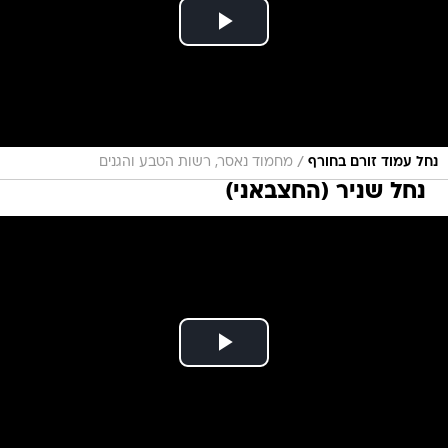
/
נחל עמוד זורם בחורף
מחמוד נאסר, רשות הטבע והגנים
נחל שניר (החצבאני)