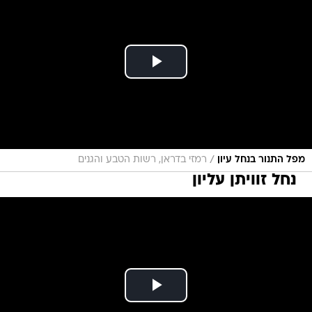
/
מפל התנור בנחל עיון
רמזי בדראן, רשות הטבע והגנים
נחל זוויתן עליון