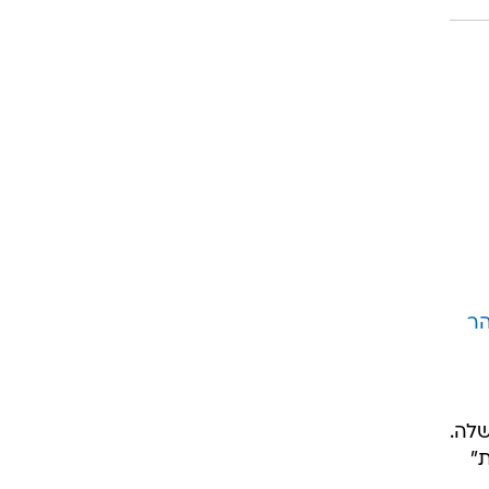
ר
ם שלה.
"