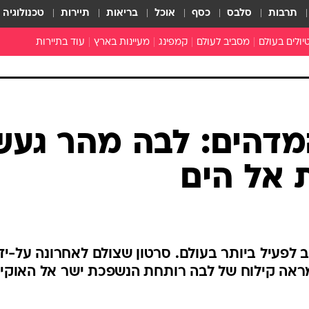
תרבות
סלבס
כסף
אוכל
בריאות
תיירות
טכנולוגיה
יולים בעולם
מסביב לעולם
קמפינג
מעיינות בארץ
עוד בתיירות
ירופה
אנגליה
לונדון
מעיינות בצפון
Wet Glam
סיה
ספרד
טורקיה
טיולים בתל אביב ובגוש דן
ברצלונה
מעיינות במרכז
מסלולי פריחה
פריקה
צרפת
תאילנד
טיולים בירושלים וסביבתה
פריז
מדריד
מעיינות בדרום
שומרים על כדור הארץ
רה"ב
סין
הולנד
ניו יורק
אמסטרדם
טיפים
מדהים: לבה מהר געש
מזרח התיכון
יפן
הונגריה
איחוד האמירויות הערביות
בודפשט
אבו דאבי
טורים ומדורים
 אל הים
רומניה
מצרים
בוקרשט
דובאי
צימרים
ירדן
צ'כיה
פראג
אופניים
פורטוגל
ליסבון
כל הכתבות
גרמניה
ברלין
מפות
 לפעיל ביותר בעולם. סרטון שצולם לאחרונה על-יד
יוון
מזג אוויר
מראה קילוח של לבה רותחת הנשפכת ישר אל האוקיי
איטליה
כתבו לנו
גאורגיה