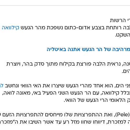
י הרשות
 לבה רותחת בצבע אדום-כתום נשפכת מהר הגעש
קילוואה
 מרהיבה של הר הגעש אתנה באיטליה
נה, נראית הלבה פורצת בקילוח מתוך סדק בהר, ויוצרת
ים.
לה
ב-1987 נכלל קילוואה, עם הר הגעש השני הפעיל באי, מאונה לואה,
לאומי הרי הגעש של הוואי.
ההר נחשב למשכנה של האלה פלה (Pele), ואת ההתפרצויות שלו מייחסים להתפרצויות הזע
למזכרת, דיווחו שחוו מזל רע עד אשר השיבו את ה"מזכרת