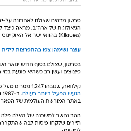
צילום: רויטרס, עריכה: יאיר דניאל
סרטון מדהים שצולם לאחרונה על-יד
הגיאולוגית של ארה"ב, מראה כיצד
(Kilauea) בהוואי ישר אל האוקיינוס השקט.
עוצר נשימה: צפו בהתפרצות לילית
בסרטון, שצולם בסוף חודש ינואר הש
פיצוצים ועשן רב כשהיא פוגעת במי ה
קילוואה, שגובהו 1,247 מטרים מעל פני הים, הוא אחד מהרי הגעש שיצרו את האי הוואי ונחשב
הגעש הפעיל ביותר בעולם
. 
באתר המורשת העולמית של הפארק ה
תיירים שלקחו פיסות לבה שהתקררה 
למקומה.