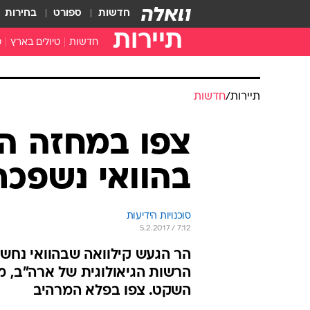
חדשות
ספורט
בחירות
תיירות
חדשות
טיולים בארץ
ט
טיולים בצפון
א
טיולים במרכז
א
תיירות
/
חדשות
טיולים בדרום
א
א
צפו במחזה ה
ה
בהוואי נשפכת
סוכנויות הידיעות
5.2.2017 / 7:12
הר הגעש קילוואה שבהוואי נחשב
הרשות הגיאולוגית של ארה"ב, 
השקט. צפו בפלא המרהיב