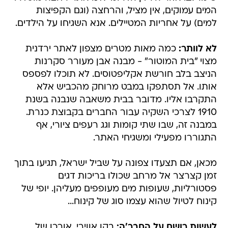
המים עמוקים, אין מציל, והרחצה (וגם הקפיצות
למים) על אחריות המטיילים. אנא השגיחו על הילדים.
לא לוותר:
כמה מאות מטרים מצפון לאתר ירדנית
מצוי "בית המוטור" - מבנה אבן מעורר סקרנות
הניצב בלב חורשת אקליפטוסים. לא תוכלו לפספס
אותו. אל תסתפקו במבט מרוחק מהכביש אלא
התקרבו אליו. מדובר בבית משאבה שנבנה בשנת
1910 לצרכי השקיה עבור החברים בקבוצת כנרת.
במבנה זה, שבו שתי קומות וגג רעפים ציורי, אף
התגוררו מפעילי ומשגיחי האתר.
מכאן, אם תצעדו צפונה על שביל ישראל, תגיעו בתוך
זמן קצרצר אל מרחב שכולו בריכות דגים
פסטורליות, שעופות מים מעופפים מעליהן. יופי של
קינוח לטיול שהוא עצמו סוג של קינוח...
לעשות רושם על החבר'ה:
בקו אווירי, אורכו של