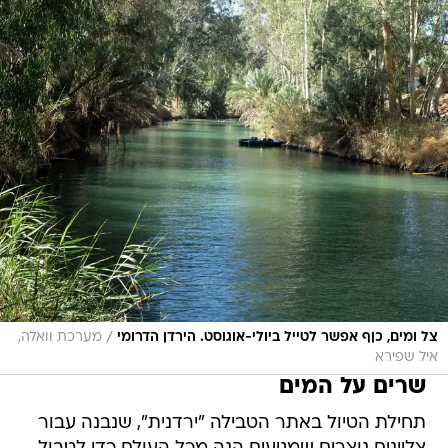
/
צל ומים, כןף אפשר לטייל ביולי-אוגוסט. הירדן הדרומי
מערכת וואלה,
איל שפירא
שרים על המים
תחילת הטיול באתר הטבילה "ירדנית", שנבנה עבור