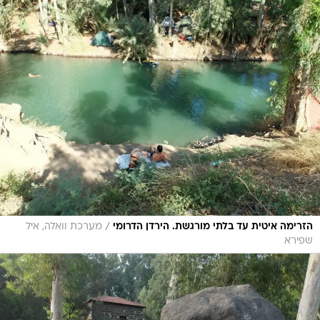
/
הזרימה איטית עד בלתי מורגשת. הירדן הדרומי
מערכת וואלה, איל
שפירא