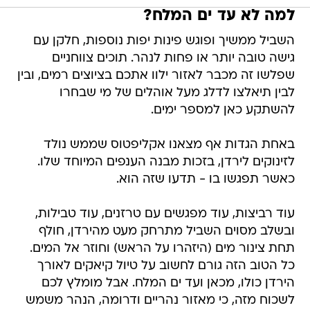
למה לא עד ים המלח?
השביל ממשיך ופוגש פינות יפות נוספות, חלקן עם
גישה טובה יותר או פחות לנהר. תוכים צווחניים
שפלשו זה מכבר לאזור ילוו אתכם בציוצים רמים, ובין
לבין תיאלצו לדלג מעל אוהלים של מי שבחרו
להשתקע כאן למספר ימים.
באחת הגדות אף מצאנו אקליפטוס שממש נולד
לזינוקים לירדן, בזכות מבנה הענפים המיוחד שלו.
כאשר תפגשו בו - תדעו שזה הוא.
עוד רביצות, עוד מפגשים עם טרזנים, עוד טבילות,
ובשלב מסוים השביל מתרחק מעט מהירדן, חולף
תחת צינור מים (היזהרו על הראש) וחוזר אל המים.
כל הטוב הזה גורם לחשוב על טיול קיאקים לאורך
הירדן כולו, מכאן ועד ים המלח. אבל מומלץ לכם
לשכוח מזה, כי מאזור נהריים ודרומה, הנהר משמש