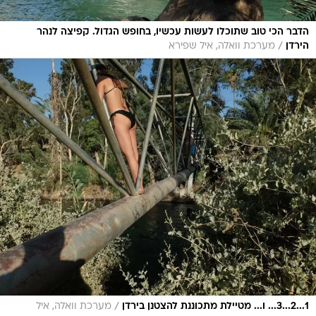
הדבר הכי טוב שתוכלו לעשות עכשיו, בחופש הגדול. קפיצה לנהר
/
הירדן
מערכת וואלה, איל שפירא
/
1...2...3... ו... מטיילת מתכוננת להצטנן בירדן
מערכת וואלה, איל