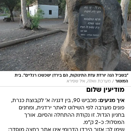
"בשביל הנה יורדת עדת התינוקות, הם בירדן ישכשכו רגליים". בית
/
המוטור
מערכת וואלה, איל שפירא
מודיעין שלום
איך מגיעים:
מכביש 90, בין דגניה א' לקבוצת כנרת,
פונים מערבה לפי השילוט לאתר ירדנית, ומחנים
בחניון הגדול. זו נקודת ההתחלה והסיום. אורך
המסלול: כ-2 ק"מ.
שימו לב: אזור הירדן הדרומי אינו אתר רחצה מוסדר: