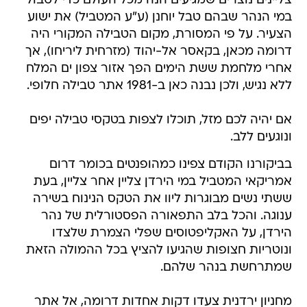
צליינים נוצרים שמגיעים הנה מכל העולם כדי לטבול
במי הנהר שבהם טבל יוחנן (ע"ע המטביל) את ישוע
הצעיר. על פי המסורת, מקום הטבילה המקורי היה
דרומה מכאן, בקאסר אל-יהוד (מזרחית ליריחו), אך
אחרי מלחמת ששת הימים הפך אזור צפון ים המלח
ללא נגיש, ולכן נבנה כאן ב-1981 אתר טבילה חלופי.
אם יהיה לכם מזל, תוכלו לצפות בטקסי טבילה יפים
ונוגעים ללב.
בביקורנו הקודם צפינו כמהופנטים בכומר דרום
אמריקאי המטביל במי הירדן צליין אחר צליין, בעת
ששתי נשים מבוגרות ליוו את הטקס הנינוח בשירה
ענוגה. והכל בלב התפאורה הפסטורלית של נהר
הירדן, על האקליפטוסים שפלי הצמרת שלצדו
ונוטריות חצופות שהגיעו להציץ בכל ההמולה הזאת
שמתרחשת בנהר שלהם.
מחניון ירדנית צעדו דקות אחדות דרומה, אל אתר