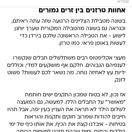
שפירא
אחוות טרזנים בין זרים גמורים
בשונה מטבילת הצליינים הרגועה שזה עתה ראיתם,
וכנראה גם בשונה מהטבילה המקורית שערך יוחנן
לישוע - את הטבילה הראשונה שלכם בירדן כדי
לעשות באופן פראי. כמו טרזן.
מעצי אקליפטוס רבים משתלשלים חבלים שנקשרו
לענפיהם הגבוהים. חלקם אף מושקעים למדי, וכוללים
ידיות עץ לאחיזה נוחה. מה נשאר לכם לעשות? פשוט
לזנק.
אז נכון, לא בטוח שמכון התקנים ישים חותמת
"מאושר" על החבלים הללו. למעשה, גם המועצה
לשלום הילד לא תראה את העניין בעין יפה, אבל תהיו
חייבים להודות שמרוב חוקים ותקנות והוראות
בטיחות - איבדנו קצת את הכיף, את אותו כיף של ימי
הילדות והתום, ימים שבהם חזרנו לפעמים הביתה