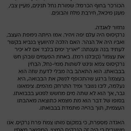
הכורכר בחוף הכרמל: שמורת נחל תנינים, מעיין צבי,
מעגן מיכאל, חירבת מלח והבונים.
נחזור לאגדה.
נרקיסוס היה עלם יפה ויהיר. אמו הייתה נימפת העצב,
ואביו היה אל הנהר. האם הלכה להיוועץ בנביא בקשר
לעתיד בנה ונענתה: "יאריך ימים בלבד אם לא יכיר
את עצמו" (קיבלנו רמז). באחת הפעמים שבהן חש
נרקיסוס צמא וניגש לשתות ממי-נחל, הבחין
בבבואתו. הוא התאהב בה מבלי לדעת שזה הוא
בעצמו! ברגע שהתכופף לנשק את הבבואה, היא
נעלמה, ליבו נשבר ומיד התרחק מהמים. צימאונו
גבר, אך הוא לא שתה מים מחשש לפגוע בבבואתו.
בסופו של דבר הוא מת מצמא כתוצאה מאהבתו
העצמית, תוך בהייה מתמדת בבבואתו.
האגדה מספרת, כי במקום מותו צמח פרח נרקיס. אנו
משערים כי היה זה הנרקיס המצוי, המפואר מאחיו