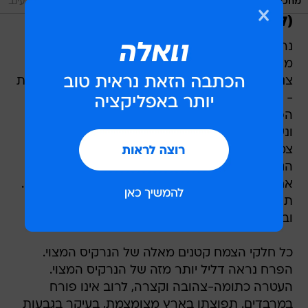
/
מחכה לכם בפריחתו הלבנה. נרקיס סתווי
מערכת וואלה, ד"ר רחלי עינב
(לא) רק בגלל הנרקיסים
נרקיס זה מיוחד ושונה מאחיו הנרקיס המצוי, (זה
מהאגדה ... אליה נחזור מאוחר יותר ). מדובר בצמח
צנוע ממשפחת הנרקיסיים - משפחה גדולה ומכובדת
- והוא מקדים לפרוח בנובמבר ותחילת דצמבר.
הפרח נוצר בסיום עונת הצמיחה (באביב שעבר)
ונשאר חבוי בבצל. הוא פורץ החוצה ופורח לפני
צמיחת העלים, בתחילת הסתיו, לפעמים עוד לפני
הגשם הראשון.
אחריו מופיעים העלים ונוצר הפרח של השנה הבאה.
תופעה דומה אנו מוצאים גם בחצב, מיני הסיתווניות
וברוב צמחי הבצל והפקעת הפורחים בסתיו.
כל חלקי הצמח קטנים מאלה של הנרקיס המצוי.
הפרח נראה דליל יותר מזה של הנרקיס המצוי.
העטרה כתומה-צהובה וקצרה, לרוב אינו פורח
במרבדים. תפוצתו בארץ מצומצמת, בעיקר בגבעות