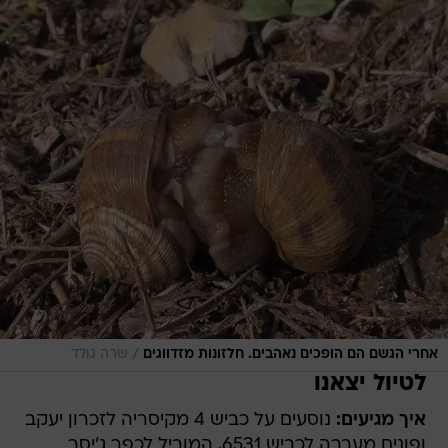
/
אחרי הגשם הם הופכים נאהבים. חלזונות מזדווגים
שרה גולד
לטיול יצאנו
איך מגיעים:
נוסעים על כביש 4 מקיסריה לזכרון יעקב
ופונים מערבה לכביש 6531, המוביל לכפר ג'יסר