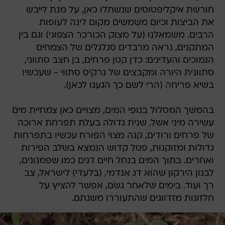
חורשת איקליפטוסים שנשתלו כאן, על מנת לייבש
את הביצות וכיום משמשים מקום לינה לעופות
הרבים. משמאלנו (על מצוק הכורכר הצפוני) וגם בין
המתקנים, נראה מרבדים סגלגלים של הצמחים
הנמוכים והעדינים: כדן קטן פרחים, בן חצב סתווני,
סתוונית היורה ומקבצים של נרקיס סתווי - שעכשיו
בשיא פריחה (הרי לשם כך הגענו לכאן).
בהמשך המסלול בנופי המים, מצויים כאן צמחיית מים
עשירה מיני אשל, שנית גדולה בעלת תפרחת ארוכה
של פרחים ורודים, קנה מצוי הפורח עכשיו בתפרחות
גדולות ומזוקנות, פטל קדוש הנמצא בשלב הפירות
ואחרים. בתוך המים בנחל חיים דגים כמו שפמנונים,
לבנון הירקון שהוא דג אנדמי, (בלעדי) לישראל, צב
רך ועוד. בימים שלאחר גשם, אפשר להציץ על
חלזונות מזדווגים שהתעוררו משנתם.