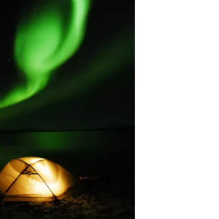
הפארק
אקלים ייחודי, ולילות החורף הם הזמ
(Torneträsk),
ריקה ללא קשר למזג האוויר. דבר זה 