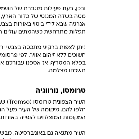
במיוחד התופה המרטיטה והאלוהית.
עוד טיולים מדהימים בוואלה! תיירות:
זה רשמי: נבחר האי היפה ביותר בעו
לפני שהחורף מגיע: 10 יעדים לחופשת סתיו
רק אני והאופנוע: הישראלי שחורש 
ובכן, בעת פעילות מוגברת של השמש,
מטה בשדה המגנטי של כדור הארץ, מ
אנרגיה שבא לידי ביטוי באורות בצב
תפלות מתרחשת כשהמתים עולים השמ
ניתן לצפות ברקיע מתכסה בצבעי ירוק
חשוכים ללא זיהום אוויר. לפי פרסומ
בפלא המטריף, אז אספנו עבורכם את
תשכחו מצלמה.