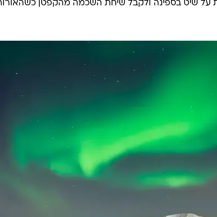
הצפונית טרומסו (Tromso) שבנורווגיה, שורצת פעילות זוהר קוטב צפוני לאחר שימי הקיץ
ג הארקטי ובתוך אזור אורות הצפון, הופך אותה לאחד
רוקות מנצנצים.
 בירה ופלנטריום הצפוניים ביותר בעולם. כדי לקבל את
ות על שיט בספינה ולקבל שיחת השכמה מהקפטן כשהאורות