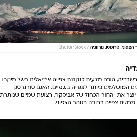
/
צפוני. טרומסו, נורווגיה
ShutterStock
דיה