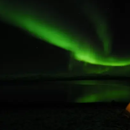
 הלאומי אביסקו (Abisko) שבשבדיה, הוכח מדעית כנקודת צפייה אידיאלית בשל מיקרו
נים המושלמים ביותר לצפייה בשמיים. האגם טורנרסק
 שאורכו 70 קילומטר, יוצר את "החור הכחול של אביסקו", רצועת שמיים שנותרת
מבטיח צפייה ברורה בזוהר הצפוני.