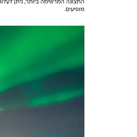
טרומסו, נורווגיה
העיר 
חלפו להם. מיקומה של העיר מעל החו
המקומות המוצלחים לצפייה באורות י
העיר מתגאה גם באוניברסיטה, מבשלת
התצוגה המרשימה ביותר, ניתן לעל
מופיעים.