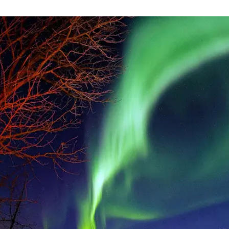
פולין
קפריסין
אוסטריה
בוע הוא הזמן הכי טוב לצפות בשמיים רוקדים
 סגול וצהוב. כל מי שראה בחייו את "הזוהר הצפוני"
לא ישכח זאת לעולם. אספנו עבורכם 10 מקומות שבהם תוכלו לטייל וגם לשלב צפיי