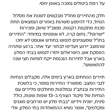
על רמת ביטולים נמוכה באופן יחסי.
חלק מהתיירים מחו"ל מבקשים לשנות את מסלול
הטיול, כדי להימנע משהות באזורים הנמצאים תחת
סכנת מתקפת רקטות. סמנכ"ל שיווק ומכירות
"ישרוטל", נחום קרה, לא אופטימי במיוחד: "התיירים
בחו"ל שמעוניינים לנפוש בחודש אוגוסט לא יחכו
שהמצב יירגע ויעדיפו לבחור יעד אחר. ברגע שתהיה
הפסקת אש, הישראלים יחזרו לנפוש בבתי המלון
בארץ אבל לתיירות הנכנסת ייקח לפחות חצי שנה
להתאושש".
תיירים הנוחתים בארץ בימים אלה, מקבלים הנחיות
לגבי המצב. ממשרד התיירות נמסר, כי בלשכת
התיירות ובנתב"ג ובמלונות מחולקים פליירים עם
הנחיות של פיקוד העורף ב-13 שפות שונות, כולל
סינית, יפנית ויידיש. "בבתי מלון יש מרחבים מוגנים
ומקלטים", אומר נשיא ההתאחדות בתי המלון, אלי