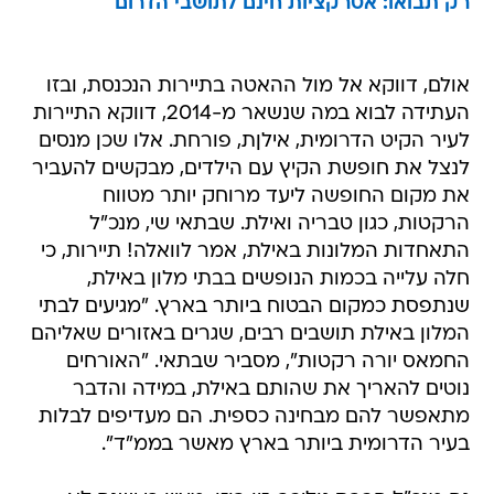
רק תבואו: אטרקציות חינם לתושבי הדרום
אולם, דווקא אל מול ההאטה בתיירות הנכנסת, ובזו
העתידה לבוא במה שנשאר מ-2014, דווקא התיירות
לעיר הקיט הדרומית, אילןת, פורחת. אלו שכן מנסים
לנצל את חופשת הקיץ עם הילדים, מבקשים להעביר
את מקום החופשה ליעד מרוחק יותר מטווח
הרקטות, כגון טבריה ואילת. שבתאי שי, מנכ"ל
התאחדות המלונות באילת, אמר לוואלה! תיירות, כי
חלה עלייה בכמות הנופשים בבתי מלון באילת,
שנתפסת כמקום הבטוח ביותר בארץ. "מגיעים לבתי
המלון באילת תושבים רבים, שגרים באזורים שאליהם
החמאס יורה רקטות", מסביר שבתאי. "האורחים
נוטים להאריך את שהותם באילת, במידה והדבר
מתאפשר להם מבחינה כספית. הם מעדיפים לבלות
בעיר הדרומית ביותר בארץ מאשר בממ"ד".