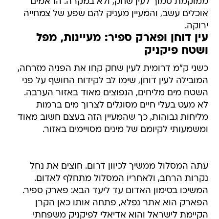
ממוקמת סמוך לעין שחק, ולא במקרה. הראמים
אוכלים עשב, והמעיין מעניק להם שפע של צמחייה
ירוקה.
עין דוחן ופארק ספיר: מעיינות, מפל
ושטח פיקניק
כשני ק"מ דרומית לעין שחק קחו את הפניה מזרחה,
המובילה לעין דוחן, שימו לב לקידוח החושף על פני
השטח מים מליחים, הנפוצים מאוד באזור הערבה.
לא מעט בעלי חיים מסוגלים לצרוך מים ברמות
מליחות גבוהות, כך שהמעיין הזה בעצם חשוב מאוד
ומשמעותי לקיומם של מינים מסויימים באזור.
עתה המסלול ממשיך לכיוון דרום. חוצים את נחל
נקרות הרחב, ולאחריו המסלול מתחלף לאדום.
המשיכו בסימון האדום עד ליעד הבא: פארק ספיר.
הפארק הוא אתר נפלא, פתחה אותו כאן הקרן
הקיימת לישראל והוא אדיאלי לפיקניק משפחתי