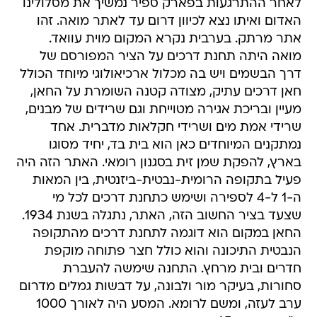
לאחר ההתרגעות בפארק ספיר נמשיך את מסלולינו
האדום ואיתו נצא לכיוון דרום עד לאתר מואה. זהו
אתר מרתק. בערבית נקרא המקום מוית עוואד.
מואה היתה תחנת דרכים על הציר המפורסם של
דרך הבשמים ויש בה מכלול ארכיאולוגי מיוחד הכולל
חאן דרכים עתיק, מצודה קטנה השומרת על החאן,
מעיין ובריכת אגירה מטוייחת וגם שרידים של מבנים,
שרידי אמת מים ושרידי חקלאות מדברית. אחד
נמתקנים המיוחדים כאן הוא בית בד, יחיד מסוגו
בארץ, להפקת שמן זית בסגנון רומאי. האתר הזה היה
פעיל בתקופה הרומית-נבטית-ביזנטית, בין המאות
ה-1 ל-4 לספירה ושימש כתחנת דרכים לכל מי
שצעד בציר החשוב הזה, האתר, נתגלה בשנת 1934.
החאן במקום הוא דוגמה לתחנת דרכים מהתקופה
הנבטית התיכונה והוא כולל חצר פתוחה מוקפת
חדרים ובית מרחץ. התחנה שימשה להעברת
סחורות, בעיקר מור ולבונה, על דבשות גמלים מדרום
ערב לעזה, ומשם לרומא. המסע היה לאורך 1000