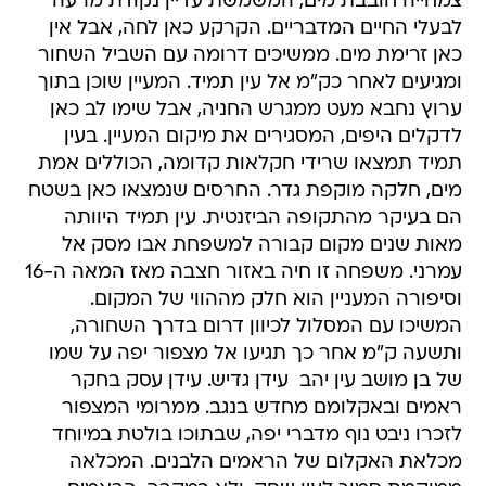
צמחייה חובבת מים, המשמשת עדיין נקודת מרעה
לבעלי החיים המדבריים. הקרקע כאן לחה, אבל אין
כאן זרימת מים. ממשיכים דרומה עם השביל השחור
ומגיעים לאחר כק"מ אל עין תמיד. המעיין שוכן בתוך
ערוץ נחבא מעט ממגרש החניה, אבל שימו לב כאן
לדקלים היפים, המסגירים את מיקום המעיין. בעין
תמיד תמצאו שרידי חקלאות קדומה, הכוללים אמת
מים, חלקה מוקפת גדר. החרסים שנמצאו כאן בשטח
הם בעיקר מהתקופה הביזנטית. עין תמיד היוותה
מאות שנים מקום קבורה למשפחת אבו מסק אל
עמרני. משפחה זו חיה באזור חצבה מאז המאה ה-16
וסיפורה המעניין הוא חלק מההווי של המקום.
המשיכו עם המסלול לכיוון דרום בדרך השחורה,
ותשעה ק"מ אחר כך תגיעו אל מצפור יפה על שמו
של בן מושב עין יהב  עידן גדיש. עידן עסק בחקר
ראמים ובאקלומם מחדש בנגב. ממרומי המצפור
לזכרו ניבט נוף מדברי יפה, שבתוכו בולטת במיוחד
מכלאת האקלום של הראמים הלבנים. המכלאה