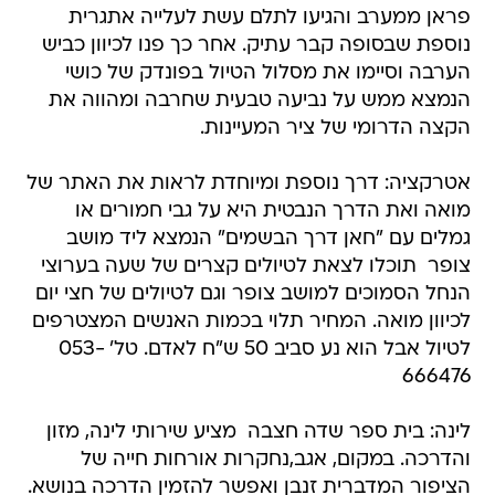
פראן ממערב והגיעו לתלם עשת לעלייה אתגרית
נוספת שבסופה קבר עתיק. אחר כך פנו לכיוון כביש
הערבה וסיימו את מסלול הטיול בפונדק של כושי
הנמצא ממש על נביעה טבעית שחרבה ומהווה את
הקצה הדרומי של ציר המעיינות.
אטרקציה: דרך נוספת ומיוחדת לראות את האתר של
מואה ואת הדרך הנבטית היא על גבי חמורים או
גמלים עם "חאן דרך הבשמים" הנמצא ליד מושב
צופר  תוכלו לצאת לטיולים קצרים של שעה בערוצי
הנחל הסמוכים למושב צופר וגם לטיולים של חצי יום
לכיוון מואה. המחיר תלוי בכמות האנשים המצטרפים
לטיול אבל הוא נע סביב 50 ש"ח לאדם. טל' 053-
666476
לינה: בית ספר שדה חצבה  מציע שירותי לינה, מזון
והדרכה. במקום, אגב,נחקרות אורחות חייה של
הציפור המדברית זנבן ואפשר להזמין הדרכה בנושא.