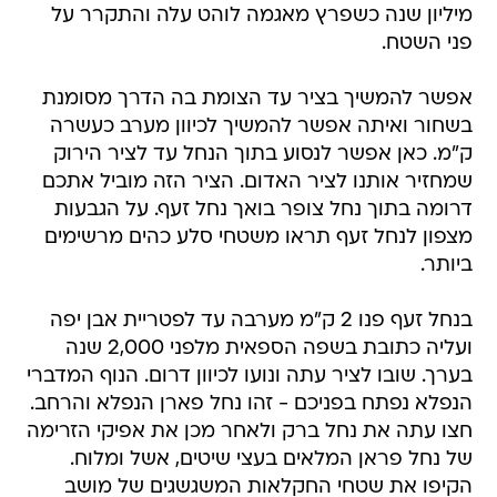
מיליון שנה כשפרץ מאגמה לוהט עלה והתקרר על
פני השטח.
אפשר להמשיך בציר עד הצומת בה הדרך מסומנת
בשחור ואיתה אפשר להמשיך לכיוון מערב כעשרה
ק"מ. כאן אפשר לנסוע בתוך הנחל עד לציר הירוק
שמחזיר אותנו לציר האדום. הציר הזה מוביל אתכם
דרומה בתוך נחל צופר בואך נחל זעף. על הגבעות
מצפון לנחל זעף תראו משטחי סלע כהים מרשימים
ביותר.
בנחל זעף פנו 2 ק"מ מערבה עד לפטריית אבן יפה
ועליה כתובת בשפה הספאית מלפני 2,000 שנה
בערך. שובו לציר עתה ונועו לכיוון דרום. הנוף המדברי
הנפלא נפתח בפניכם - זהו נחל פארן הנפלא והרחב.
חצו עתה את נחל ברק ולאחר מכן את אפיקי הזרימה
של נחל פראן המלאים בעצי שיטים, אשל ומלוח.
הקיפו את שטחי החקלאות המשגשגים של מושב