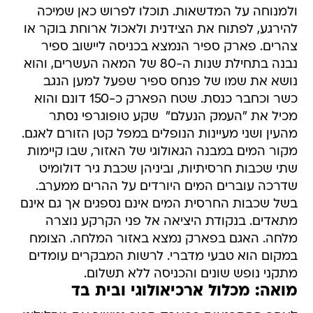
ולמנוחה על המדשאות. תוכלו לפרוש כאן שמיכה
להירגע, לפתוח את הצידנית ולאכול ארוחת בוקר או
צהרים. פארק ספיר הנמצא בכניסה ליישוב ספיר
נבנה בתחילת שנות ה-80 של המאה העשרים, והוא
נושא את שמו של פנחס ספיר שפעל למען הנגב
כשר וכחבר כנסת. שטח הפארק כ-150 דונם והוא
מכיל את "העמק הנעלם"  שקע טופוגרפי נסתר
מהעין ושני מעיינות הנופלים במפל קטן הזורם לאגם.
מקור המים במבנה הגאולוגי של האזור, שבו קיימות
שתי שכבות חרסיתיות, וביניהן שכבת גיר דולומיט
שדרכה עוברים המים היורדים על ההרים ממערב.
בשל שכבות החרסית המים אינם נספגים אך גם אינם
מתאדים. בנקודת היציאה אל פני הקרקע נוצרה
מלחה. האגם בפארק נמצא באזור המלחה. הצומח
במקום הוא טבעי מדברי. לרשות המבקרים עומדים
מתקני נופש שונים והכניסה ללא תשלום.
מואה: מכלול ארכיאולוגי ובית בד