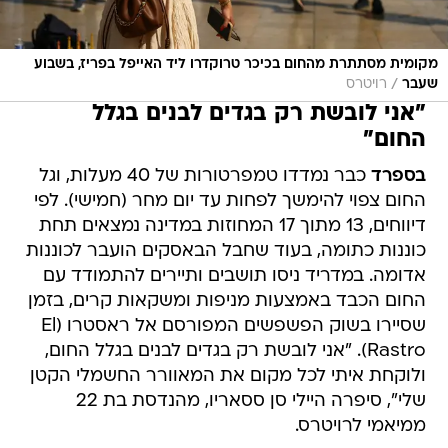
מקומית מסתתרת מהחום בכיכר טרוקדרו ליד האייפל בפריז, בשבוע
/
שעבר
רויטרס
"אני לובשת רק בגדים לבנים בגלל
החום"
בספרד
כבר נמדדו טמפרטורות של 40 מעלות, וגל
החום צפוי להימשך לפחות עד יום מחר (חמישי). לפי
דיווחים, 13 מתוך 17 המחוזות במדינה נמצאים תחת
כוננות כתומה, בעוד שחבל הבאסקים הועבר לכוננות
אדומה. במדריד ניסו תושבים ותיירים להתמודד עם
החום הכבד באמצעות מניפות ומשקאות קרים, בזמן
שסיירו בשוק הפשפשים המפורסם אל ראסטרו (El
Rastro). "אני לובשת רק בגדים לבנים בגלל החום,
ולוקחת איתי לכל מקום את המאוורר החשמלי הקטן
שלי", סיפרה היילי סן ססאריו, מהנדסת בת 22
ממיאמי לרויטרס.