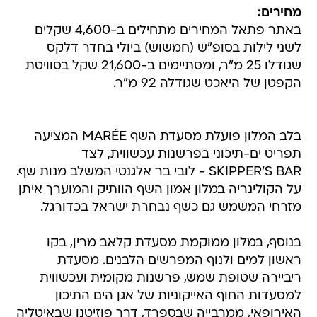
מחירים:
באתר פתאל המחירים מתחילים ב-4,600 שקלים
לשני לילות בסופ"ש (חמשוש) ביולי בחדר דלקס
שגודלו 25 מ"ר, ומסתיימים ב-21,600 שקל בסוויטת
הקפטן של היאכט שגודלה 92 מ"ר.
בלב המלון פועלת מסעדת השף MARÉE המציעה
תפריט ים-תיכוני בפרשנות עכשווית, לצד
SKIPPER'S BAR - לובי בר אלגנטי המשלב מנות שף.
על הקולינריה במלון אמון השף הוותיק והמוערך איתן
מזרחי המשמש גם כשף נבחרת ישראל בכדורגל.
בנוסף, במלון ממוקמת מסעדת קלאב מרין, בקו
ראשון למים ולנוף המפרשים הלבנים. מסעדת
ריביירה שטופת שמש, פרשנות מקומית ועכשווית
למסעדות החוף האייקוניות של אגן הים התיכון
האירופאי, ממרבייה שבספרד, דרך פוזיטנו שבאיטליה