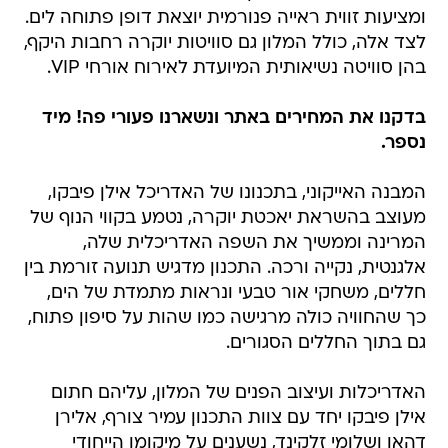
ומציעות זווית ראייה פנורמית יוצאת דופן פתוחה לים.
לצד אלה, כולל המלון גם סוויטות יוקרה רחבות היקף,
בהן סוויטה נשיאותית המיועדת לאירוח אורחי VIP.
בדקנו את המחירים באתר ונשארנו פעורי פה! מיד
נספר.
המבנה האייקוני, בתכנונו של האדריכל אילן פיבקו,
מעוצב בהשראת יאכטת יוקרה, נטמע בקווי הנוף של
המרינה וממשיך את השפה האדריכלית שלה,
אלגנטית, נקייה ורכה. התכנון מדגיש תנועה זורמת בין
חללים, משחקי אור טבעי ונראות מתמדת של הים,
כך שהחוויה כולה מרגישה כמו שהות על סיפון פתוח,
גם בתוך החללים הסגורים.
האדריכלות ועיצוב הפנים של המלון, עליהם חתום
אילן פיבקו יחד עם צוות התכנון עמיר צורף, אלירן
דהאן ושלומי זלקינד, נשענים על מיקומו הייחודי