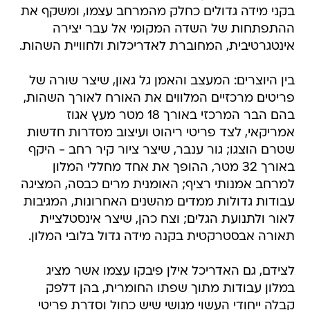
בקני מידה גדולים כחלק מהמרחב עצמו, ומשקף את
ההתפתחות של השדה המקומי אל עבר יצירה
אינטגרטיבית, המחוברת לאדריכלות ולחוויית השהות.
בין היוצרים: המעצב והאמן גל גאון, שיצר שורה של
פריטים מרכזיים המלווים את האורח לאורך השהות,
בהם הבר המרכזי באורך 18 מטר מעץ אגוז
אמריקאי, לצד פריטי ריהוט ועיצוב מסדרות חדשות
שטרם הוצגו; גור ענבר, שיצר ציור קיר רחב - היקף
באורך 32 מטר, ההופך את אחד מחללי המלון
למרחב אמנותי רציף; האומנית מרים כבסה, המציגה
עבודות גדולות ממדים מהשנים האחרונות, המגיבות
לאור ולתנועת הגלים; וצח כהן, שיצר אינסטלציית
תאורה אבסטרקטית בקנה מידה גדול בלובי המלון.
לצידם, גם האדריכל אילן פיבקו עצמו אשר מציג
במלון עבודות מתוך שפתו החומרית, בהן דלפק
קבלה ייחודי העשוי מגושי שיש כחול וסדרת פריטי