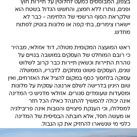
בצפון, המבוססים כמעט לחלוטין על תיירות חוץ
ופנים, נותרו ללא חמצן, והחשש הגדול בשטח הוא
שלקראת הסוף הרשמי של הלחימה - כבר לא
יישארו צימרים, בתי קפה או מלונות בוטיק לפתוח
מחדש.
ראש המועצה המקומית מטולה, דוד אזולאי, מבהיר
כי רובם המוחלט של העסקים במושבה בנויים על
טהרת התיירות וכשאין תיירות כבר קרוב לשלוש
שנים, העסקים פשוט נמחקים. לדבריו, הממשלה
עסוקה בלחסוך כסף במקום להציל את האזרחים, ואין
שום היגיון בדרישה לשלם ארנונה עסקית על מלונות
ומסעדות שעומדים סגורים. אזולאי מדגיש כי המדינה
אינה יכולה להמשיך להתנהל כאילו הכל חזר
למסלולו, וכי הענקת פיצויים והטבות אינה פריבילגיה
או מעשה חסד, אלא חובתה הבסיסית של המדינה
כלפי מי שנשארו להחזיק את קו הגבול.