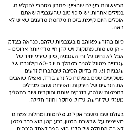
הראשונות בעולם שהציעו פתרון מסחרי לחקלאים.
במילים אחרות: יש סיכוי טוב שהעגבנייה שאתם
אוכלים היום קיימת בזכות מלחמת מדענים שאיש לא
ראה.
כיום בהזרע מאוהבים בעגבניות שלהם, כנראה בצדק
- הן טעימות, מתוקות ויש להן חיי מדף יותר ארוכים -
אבל לא נחים על זרי העגבניה, כיוון שזרע יחיד של
עגבנייה מסוגל להניב במהלך חייו כ-60 קילוגרם של
עגבניות (!). וזו בדיוק הסיבה שבחברות זרעים
משקיעים שנים בפיתוח כל זרע בודד, ואפילו שואבים
את הזרעים של הירקות והפירות שהם מגדלים
בחממות שלהם, בודקים אותם וחוקרים שוב בתהליך
מעגלי של זריעה, גידול, מחקר וחוזר חלילה.
בעולם שבו משבר אקלים, מלחמות ומחלות צמחים
מאיימים על שרשרת המזון, זרע קטן הוא כבר מזמן
לא רק התחלה של סלט. הוא הפך לאחד הנכסים