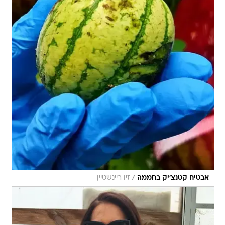
/
אבטיח קטנצ'יק בחממה
זיו ריינשטיין