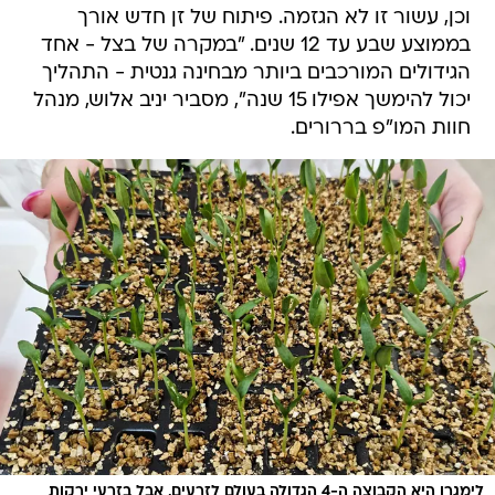
וכן, עשור זו לא הגזמה. פיתוח של זן חדש אורך
בממוצע שבע עד 12 שנים. "במקרה של בצל - אחד
הגידולים המורכבים ביותר מבחינה גנטית - התהליך
יכול להימשך אפילו 15 שנה", מסביר יניב אלוש, מנהל
חוות המו"פ בררורים.
לימגרן היא הקבוצה ה-4 הגדולה בעולם לזרעים, אבל בזרעי ירקות