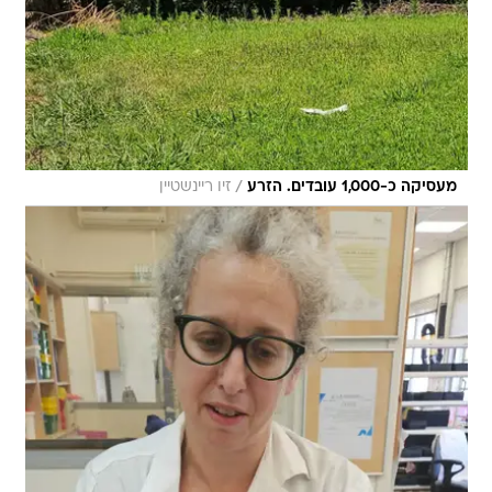
/
מעסיקה כ-1,000 עובדים. הזרע
זיו ריינשטיין