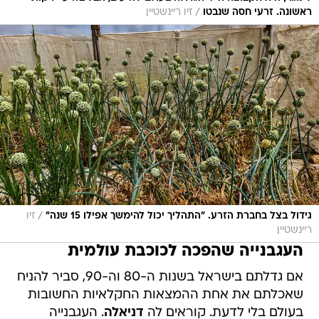
/
ראשונה. זרעי חסה שנבטו
זיו ריינשטיין
/
גידול בצל בחברת הזרע. "התהליך יכול להימשך אפילו 15 שנה"
זיו
ריינשטיין
העגבנייה שהפכה לכוכבת עולמית
אם גדלתם בישראל בשנות ה-80 וה-90, סביר להניח
שאכלתם את אחת ההמצאות החקלאיות החשובות
בעולם בלי לדעת. קוראים לה
דניאלה
. העגבנייה