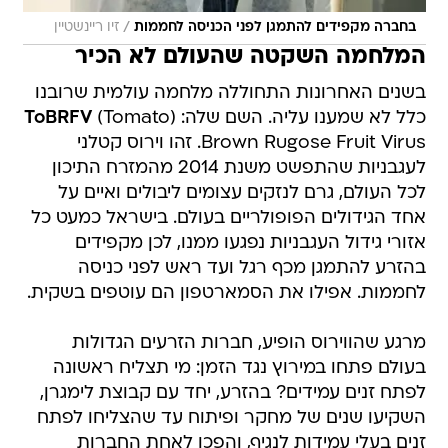
/
בחברה מקפידים להתמגן לפני הכניסה לחממות
זיו ריינשטיין
המלחמה השקטה שהעולם לא הכיר
בשנים האחרונות התחוללה מלחמה עולמית שרובנו
כלל לא שמענו עליה. השם שלה: (
(Tomato
ToBRFV
Brown Rugose Fruit Virus. זהו וירוס קטלני
לעגבניות שהתפשט משנת 2014 מהמזרח התיכון
לכל העולם, גרם לנזקים עצומים ליבולים ואיים על
אחד הגידולים הפופולריים בעולם. בישראל כמעט כל
אזורי גידול העגבניות נפגעו ממנו, לכן מקפידים
בהזרע להתמגן מכף רגל ועד ראש לפני כניסה
לחממות. אפילו את הסמארטפון הם עוטפים בשקית.
מרגע שהווירוס הופיע, חברות הזרעים הגדולות
בעולם פתחו במירוץ נגד הזמן: מי תצליח ראשונה
לפתח זנים עמידים? בהזרע, יחד עם קבוצת לימגרן,
השקיעו שנים של מחקר ופיתוח עד שהצליחו לפתח
זנים בעלי עמידות לנגיף, והפכו לאחת החברות