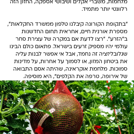
מלחמות, משברי אקלים ושיבושי אספקה, החזון הזה
רלוונטי יותר מתמיד.
"בתקופת הקורונה קיבלנו טלפון ממשרד החקלאות",
מספרת אורנית חיים, אחראית תחום החדשנות
ב"הזרע". "רצו לדעת אם במקרה של עצירת סחר
עולמי יהיו מספיק זרעים בישראל. פתאום כולם הבינו
שגלובליזציה זה נחמד, אבל אי אפשר לבנות עליה
את ביטחון המזון, או לסמוך על אחרות, על מדינות
סמוכות. מלחמת אוקראינה, שהיתה אסם התבואה
של אירופה, טרפה את הקלפים", היא מוסיפה.