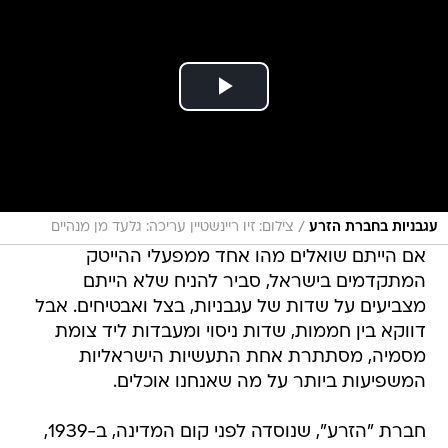
/
עגבניות בחברת הזרע
צילום: זיו ריינשטיין עריכה: גלעד מן מנהיים
אם הייתם שואלים מהו אחד ממפעלי ההייטק
המתקדמים בישראל, סביר להניח שלא הייתם
מצביעים על שדות של עגבניות, בצל ואבטיחים. אבל
דווקא בין חממות, שדות ניסוי ומעבדות ליד צומת
מסמיה, מסתתרת אחת התעשיות הישראליות
המשפיעות ביותר על מה שאנחנו אוכלים.
חברת "הזרע", שנוסדה לפני קום המדינה, ב-1939,