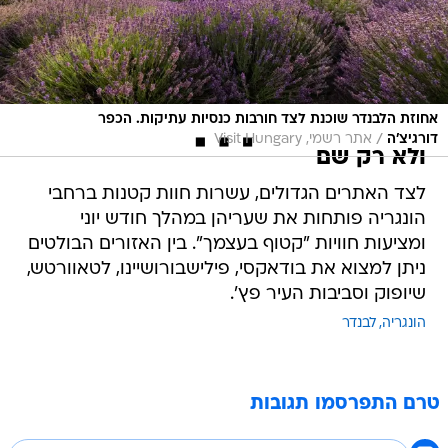
אחוזת הלבנדר שוכנת לצד חורבות כנסיות עתיקות. הכפר
/
דורגיצ'ה
אתר רשמי, Visit Hungary
ולא רק שם
לצד האתרים הגדולים, עשרות חוות קטנות ברחבי
הונגריה פותחות את שעריהן במהלך חודש יוני
ומציעות חוויות "קטוף בעצמך". בין האזורים הבולטים
ניתן למצוא את בודאקסי, פילישבורושיינו, לטאוורטש,
שיופוק וסביבות העיר פץ'.
הונגריה
לבנדר
טרם התפרסמו תגובות