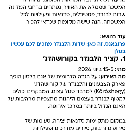
מגיעה לשיאה. לצד המראות הפוטוגניים והריח
המשכר שממלא את האוויר, נפתחים ברחבי המדינה
שדות לבנדר, פסטיבלים, סדנאות ופעילויות לכל
המשפחה. הנה שישה מקומות שכדאי להכיר.
עוד בנושא:
פרובאנס, זה כאן: שדות הלבנדר מחכים לכם עכשיו
בגולן
1. קציר הלבנדר בקורושהדג'
מתי:
15-5 ביוני 2026
מה האירוע:
על הגדה הדרומית של אגם בלטון הופך
פארק הצבעונים והלבנדר של קורושהדג'
(Kőröshegy) למרבד סגול עצום. המבקרים יכולים
לקטוף לבנדר בעצמם וליהנות מתצפיות מרהיבות על
האגם הגדול ביותר במרכז אירופה.
במקום מתקיימות סדנאות יצירה, טעימות של
סירופים וריבות, סיורים מודרכים ופעילויות