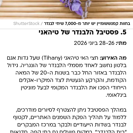
/
בחוות קמנששומיין יש יותר מ-7,000 שיחי לבנדר
ShutterStock
5. פסטיבל הלבנדר של טיהאני
מתי:
28-26 ביוני 2026
מה האירוע:
חצי האי טיהאני (Tihany) שעל גדות אגם
בלטון נחשב לאחד מסמלי הלבנדר של הונגריה. גידול
הלבנדר באזור החל כבר בשנות ה-20 של המאה
הקודמת, והקרקע הגעשית לצד המיקרו-אקלים
הייחודי הפכו את הלבנדר המקומי לבעל מוניטין
בינלאומי.
במהלך הפסטיבל ניתן להצטרף לסיורים מודרכים,
ללמוד על תהליך הפקת השמנים האתריים, לקטוף
לבנדר בשדות הייעודיים ולבקר במרכז המבקרים
"בית הלבנדר". במקום פועלים גם בתי קפה, סדנאות