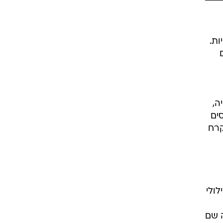
ות.
ה,
סים
קרח
ולי
 שם