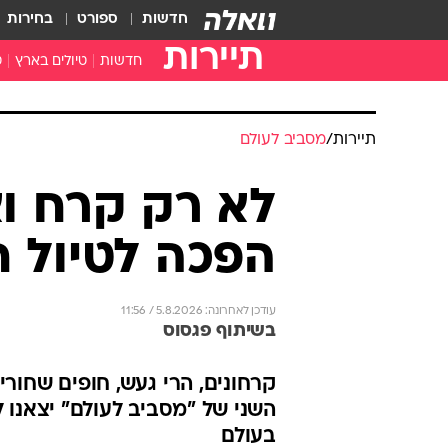
חדשות
ספורט
בחירות
תיירות
חדשות
טיולים בארץ
ט
טיולים בצפון
א
טיולים במרכז
א
תיירות
/
מסביב לעולם
טיולים בדרום
א
א
לא רק קרח ו
ה
הפכה לטיול ח
עודכן לאחרונה: 5.8.2026 / 11:56
בשיתוף פגסוס
קרחונים, הרי געש, חופים שחורי
השני של "מסביב לעולם" יצאנו ל
בעולם