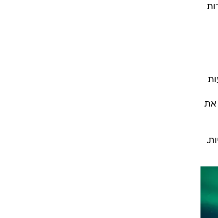
ות
ות
 את
ת.