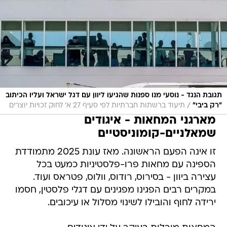
תגובת הנגד - נוסעי מנו ספנות שהגיעו ליוון עם דגל ישראל ועליו הכיתוב
/
"רק ביבי"
תיעוד ברשתות חברתיות לפי סעיף 27 א' לחוק זכויות יוצרים
מארגני המחאות - איגודים
שמאלניים-קומוניסטיים
זו אינה הפעם הראשונה. מאז עונת 2025 מתמודדת
הספינה עם מחאות פרו-פלסטיניות כמעט בכל
עצירה ביוון - בסירוס, רודוס, וולוס, פטראס ועוד.
במקרים רבים הפגינו מפגינים עם דגלי פלסטין, חסמו
ירידה לחוף והובילו לשינוי מסלול או עיכובים.