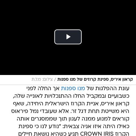
/
קראון איריס, ספינת קרוזים של מנו ספנות
צילום: מ.ל.ת
עונת ההפלגות של
מנו ספנות
אך החלה לפני
כשבועיים ובמקביל החלו ההתנכלויות לאונייה שלה,
קראון איריס, אניית הקרוז הישראלית היחידה, שאף
היא משייטת תחת דגל זר. אלא שעובדי נמל פיראוס
קוראים למנוע ממנה לעגון תוך שממסגרים אותה
כאילו היתה איזו אניה צבאית: "נודע לנו כי ספינת
הקרוז CROWN IRIS תגיע כשהיא נושאת חיילים