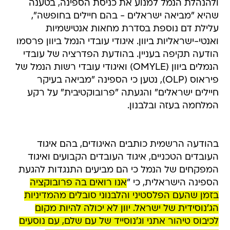
ולהנהלת הנמל למנוע את כניסת הספינה, בטענה
שהיא "מביאה ישראלים - בהם חיילים בחופשה",
עלילת דם נוספת בסדרת מחאות אנטישמיות
ואנטי-ישראליות ביוון. איגודי עובדי הנמל ביוון פרסמו
הודעה תקיפה בעניין. בהודעת הפדרציה של עובדי
הנמלים ביוון (OMYLE) ואיגודי עובדי רשות הנמל של
פיראוס (OLP), נטען כי הספינה "מביאה בעיקר
חיילים ישראלים" והגעתה "פרובוקטיבית" על רקע
המלחמה בעזה ובלבנון.
בהודעה הרשמית כותבים האיגודים, בהם איגוד
העובדים הטכניים, איגוד העובדים הקבועים ואיגוד
המפקחים של הנמל כי הם מביעים התנגדות להגעת
הספינה הישראלית, כי "
אנו רואים בה פרובוקציה
בזמן שהעם הפלסטיני והלבנוני סובלים מהמדיניות
הג'נוסידית של ישראל. יוון לא יכולה להיות מקום
לכיבוס טיהור אתני וג'נוסייד של עם שלם, עם נוסעים