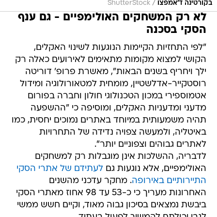
/
בקורטינה ד'אמפצו
ShutterStock
לא רק המשחקים האולימפיים - גם ענף
הסקי בסכנה
"לפי התחזיות הקיימות הנוגעות לשינוי האקלים,
הקושי למצוא מקומות מתאימים לאירועים כאלה רק
ילך ויחריף בשנים הבאות", מאשרת פרופ' דוריטה
רוסטקייר-אדלשטיין, מומחית למטאורולוגיה ומידול
אטמוספירי במכון הטכנולוגי חולון וחברה בפורום
מדעני ומדעניות האקלים, ומוסיפה כי "ההשפעה
תהיה משמעותית במיוחד באתרים נמוכים יחסית, כמו
באיטליה, ולמעשה צפויה נדידה של התחרויות
לאתרים גבוהים וצפוניים יותר".
לדבריה, ההשלכות אינן מוגבלות רק למשחקים
האולימפיים, אלא נוגעות גם
לעתידם של אתרי הסקי
התיירותיים באירופה
. מחקר עדכני מהשנים
האחרונות מעריך כי כ-53 עד 98 אחוז מאתרי הסקי
ביבשת נמצאים בסיכון גבוה מאוד, וקיים חשש ממשי