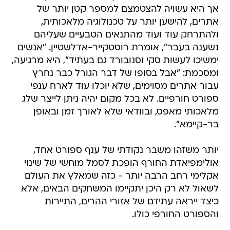
אך היא עשויה להצטמצם למספר קטן יותר של
אתרים, להישען יותר על טכנולוגיה מלאכותית,
ולהתרחק עוד ועוד מהתנאים הטבעיים שעליהם
נשענה בעבר", אומרת רוסטקייר-אדלשטיין. "אנשים
ימשיכו לעשות סקי וסנובורד גם בעתיד", היא מרגיעה,
ומסכמת: "אבל בסופו של דבר הגורל כבר נחרץ
עבור אתרים מסוימים, שלא יוכלו עוד לארח ענפי
ספורט חורפיים. לא בכל מקום יהיה ניתן לייצר שלג
מלאכותי מאפס, ובוודאי שלא לאורך זמן ובאופן
בר-קיימא".
יותר משזהו משבר נקודתי של ענף ספורט אחד,
אולימפיאדת החורף הופכת לסמל מוחשי של שינוי
אקלימי רחב הרבה יותר - כזה שמאלץ את העולם
לשאול לא רק היכן יתקיימו המשחקים הבאים, אלא
כיצד ייראה עתידם של אזורי ההרים, התיירות
והספורט החורפי כולו.