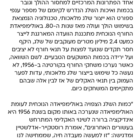
אחד הפתרונות המרכזיים למחסור ההולך וגובר
בכמות ואיכות השלג הנדרש לקיומם של מספר ענפי
ספורט הוא ייצור שלג מלאכותי, טכנולוגיה הנמצאת
בשימוש הולך ועולה מאז שנות ה-80. באולימפיאדת
החורף הנוכחית מתכננת הוועדה המארגנת לייצר
כמעט 2.4 מיליון מטרים מעוקבים של שלג, היקף
חסר תקדים שנועד לפצות על תנאי חורף לא יציבים
ועל ירידה בכמות המשקעים הטבעיים. לשם השוואה,
כאשר נערכו משחקי החורף בקורטינה ב-1956, לא
נעשה כל שימוש בייצור שלג מלאכותי, עדות לפער
העמוק בין תנאי האקלים של אז לבין אלה שבהם
מתקיימים המשחקים כיום.
"כמות השלג הצפויה באולימפיאדה הנוכחית לעומת
האולימפיאדה שנערכה באותו מקום בשנת 1956 היא
אינדיקציה ברורה לשינוי האקלימי המתרחש
בעשורים האחרונים", אומרת רוסטקייר-אדלשטיין
ומדגישה: "זו למעשה מעבדה חיה, שממחישה לנו