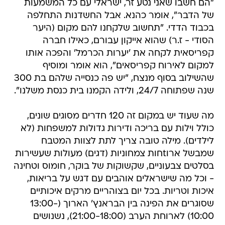
"הם חשבו שאני נטע זר, ישראלי עם כל המשמעות
של הדבר", אומר כהנא. אבל החשדנות התחלפה
בכבוד הדדי. "תחשוב שלקחנו להם מקום (היער
הסודי - ז.ר) שהוא אייקון עבורם, כאילו חברה
קפריסאית לקחה את 'יערות הכרמל' והפכה אותו
למקום לאירוח קפריסאים", הוא אומר ומוסיף
שהשילוב בסוף מנצח, "יש פה כנסייה שלהם בת 300
שנה שפתוחה 24/7, ולידה הקמנו בית כנסת משלנו".
מה שעוד יש במקום זה 120 חדרים מסוגים שונים,
כולל וילות עם בריכה ודירות גדולות למשפחות (לא
לילדים). מילה טובה צריך לתת לצוות המטבח
שמבשל ארוtחות צמחוניות (דגים) מעולות שעשירות
בסלטים צבעוניים, שקשוקות של בוקר, חומוס וטחינה
- וכל מה שישראלים אוהבים עם דגש על בריאות,
איכות וטריות. בכל יום בצוהריים מרקים איכותיים
שסוגרים את הפינה בין הבראנץ' הארוך (13:00-
10:00) לארוחת הערב (21:00-18:00), נשנושים