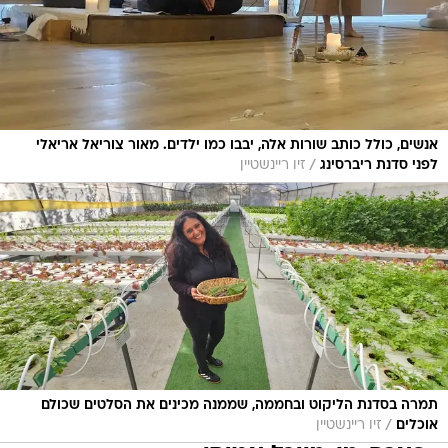
אנשים, כולל כותב שורות אלה, יבבו כמו ילדים. מאור צוריאל אריאלי
/
לפני סדנת ריברסינג
זיו ריינשטיין
תמרה בסדנת הליקוט ובחממה, שממנה מכינים את הסלטים שכולם
/
אוכלים
זיו ריינשטיין