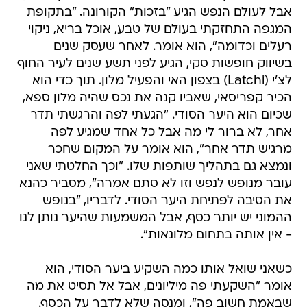
אבל לעולם הנפש הגיע "בזכות" הקורונה. "בתקופת
המגפה התחזקתי בעולם של טבע, אוכל בריא, ניקוי
רעלים וכדומה", הוא אומר. לאחר שעסק שנים
בשיווק חופשות סקי, הגיע לפני תשע שנים לעיר החוף
לצ'י (Latchi) בצפון האי והפעיל מלון. תוך כדי הוא
הכיר קפריסאי, שאביו קנה את נכס שהיה מלון ספא,
שכיום הוא היער הסודי. "הגעתי לפה והרגשתי תדר
אחר, לא ברור לי מה אבל כל אחד שמגיע לפה
מרגיש תדר אחר", הוא אומר על המקום שחכר
ונמצא גם בתהליך שותפות שלו. "וכך החלטתי שאני
עובר מנופש לנפש וזו לא סתם אמרה", מסביר כהנא
את הסיבה לפתיחת היער הסודי. לדבריו, "בנופש
ההמוני יש יותר כסף, אבל המשמעות שהיער נותן לנו
- אין אותה בתחום מלונאות".
כשאני שואל אותו כמה השקיע ביער הסודי, הוא
אומר "השקעתי פה מיליונים, אבל אל תסיט את מה
שבאמת חשוב פה", ומנסה שלא לדבר על הכסף.