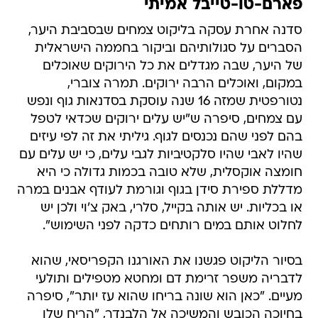
פארם-טו-טייבל אמיתי
סדנה אחרת עסקה בליקוט צמחים שבסביבת היער,
הסברים על סגולותיהם וביקור בחממה הישראלית
של היער, שבה מגדלים את כל הירוקים שאוכלים
במקום, ואוכלים הרבה ירוקים. תמרה צוברי,
נטורפטית שמזה 16 שנה עוסקת בסדנאות גוף ונפש
עם צמחים, סיפרה ש"יש עלים ירוקים שכדאי לטפל
בהם לפני שהם נכנסים לגוף. גיליתי את זה לפי עיזים
שהיו לאבי שהיו סלקטיביות לגבי עלים, כי יש עלים עם
חומצה אוקסלית, שלא טובה בכמות גדולה כי היא
מדללת ספירת סידן בגוף וגורמת לעודף אבנים במרה
או בכליות. יש אותה בקייל, סלרי, באק צ'וי ולכן יש
לחלוט אותם במים רותחים כדקה לפני השימוש".
בסיור הליקוט פגשנו את האורגנו הקפריסאי, שהוא
לדבריה משפר זרימת דם ומחטא מטפילים ותולעי
מעיים. "כאן הוא שונה בריחו שהוא עז יותר", סיפרה
בחיוכה הכובש והמשיכה אל הלבנדר, "הריח שלו