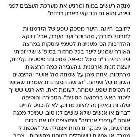
מנקה רעשים במוח ומרגיע את מערכת העצבים לפני
שינה, והוא גם נגד עש בארון בגדים".
לחובבי היוגה, היער מספק שפע של הזדמנויות
לתרגול מודרך, מהבוקר ועד הערב, אבל דווקא
ההדרכות הכי מעניינות לטעמי עוסקות במרצה
האורח שמגיע ליער בכל מחזור. בסופ"ש שלי זכיתי
שזו תהיה ד"ר מיכל נס-אל, פסיכותרפיסטית קלינית,
יועצת זוגית וארגונית שהעבירה כמה הרצאות
מרתקות, אחת מהן על שמחה מול אושר וההיבטים
השונים של שניהם. "הגישה המערבית אומרת שאושר
זו תפיסת שפע. שמחה, לעומת זאת, היא רגש ששייך
ליסוד האש ברפואה הסינית", הסבירה והוסיפה
שלהיות באיזון זה להיות מדויק. לא להכניס לחיים
דברים או אנשים שלא עושים לנו טוב, שמיכל מכנה
אותם "ערפדי אנרגיה" שמוצצים לנו את הכוח
ומתישים, או מבקרים תחת אצטלה של "אכפת לי
ממך", או אנשים ששותלים במוחנו מחשבות. "צריך