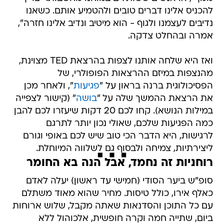
להכניס אלינו דברים טובים ולהטמיע אותם. כשאנו
נדיבים לעצמנו ולגוף - הוא מיטיב ונדיב אלינו חזרה",
אמרה ובהחלט צדקה.
ואז היא שלחה אותנו לצפות בהרצאת TED מצוינת,
מהנצפות במיזם ההרצאות הפופולרי, של
הפסיכולוגית ברנה בראון על "
פגיעות
", ולאחר מכן
את הרצאת ההמשך שלה על "
בושה
" (קישור לצפייה
במילות הנושא). קחו לכם 20 דקות שיעזרו לכם להבן
כמה הפגיעות שלכם, שאולי נכון יותר לתרגם
לרגישות, היא הדבר הכי טוב שיש לכם באופי וגורם
ליצירתיות, צמיחה ולבסוף גם לשלווה המיוחלת.
רוחניות זה נחמד, אבל הנה בא החומר
סופ"ש ביער הסודי (חמישי עד ראשון) יעלה לאדם
כאלף אירו, כולל טיסות. מחיר שהוא מאוד משתלם
עם כל התוכן והסדנאות שאתה מקבל, שלוש ארוחות
ביום, שתייה חמה וקרה חופשית, אלכוהול ללא