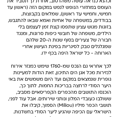
וכהנא כנראה עושה משהו טוב, אחרת לך תסביר את
העומס במחזורי הנופש לנפש במקום הזה (ראשון עד
חמישי, וחמישי עד ראשון), שמלאים בקבוצות,
בבודדים, במשפחה של אחיות ואמא שבאו להתגבש,
בזוגות מגוש עציון שתפסו קצת זמן לעצמם בלי
הילדים, משפחה של חובשי כיפות סרוגות, ומנגד
חבורה של צעירים בסוף שנות ה-20 שלהם
שמגלגלים טבק לסיגריות בפינת העישון אחרי
הארוחה - כל ישראל היפה בכף ידו.
לכך אחראי גם הנכס שמ-1760 שימש כמנזר אירוח
לנזירות מכל אגן הים התיכון, זאת הודות למעיינות
גופרית שנמצאים במקום ועד היום משמשים את באי
היער הסודי לרחצה בבריכות החמות. לתוך כך,
הוכנסו התושבים מהכפרים הקפריסאיים מסביב,
ששולבו כעובדי המלון ונותני שירותים. אבל עוד לפני,
תושבי הכפר מיליו (Miliou) הסמוך, קיבלו את
הישראלי עם הכיפה שהגיע ליער הסודי בחשדנות.