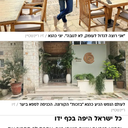
/
"אני רוצה לגדול לעומק, לא לגובה". יוני כהנא
זיו ריינשטיין
/
לעולם הנפש הגיע כהנא "בזכות" הקורונה. הכניסה לספא ביער
זיו
ריינשטיין
כל ישראל היפה בכף ידו