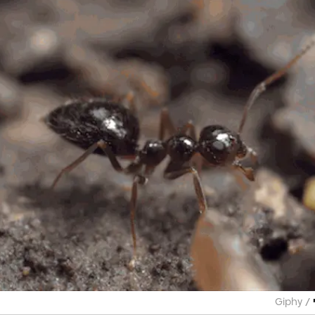
/
Giphy