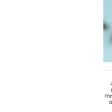
יליון
צלו
ם