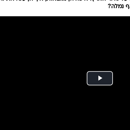
פולין
ף נמלה?
קפריסין
אוסטריה