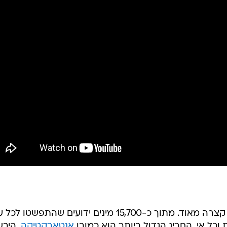
אז לאן אפשר לברוח מהן? הרשימה קצרה מאוד. מתוך כ-15,700 מינים ידועים שהתפשטו
וכל אי. החריג הגדול ביותר הוא כמובן
אנטארקטיקה
, היב