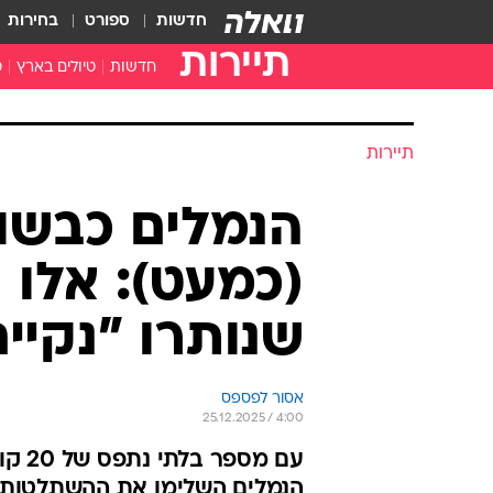
חדשות
ספורט
בחירות
תיירות
חדשות
טיולים בארץ
ט
טיולים בצפון
א
טיולים במרכז
א
תיירות
טיולים בדרום
א
א
הנמלים כבשו
ה
(כמעט): אלו 
שנותרו "נקיים
אסור לפספס
25.12.2025 / 4:00
עם מ
הנמלים השלימו את ההשתלטות על