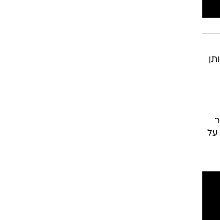
תן
ותר
י האדם על