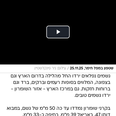
/
שטפון במפל חימר, 25.11.25
צילום: ניר פינקלשטיין
גשמים נפלאים ירדו החל מהלילה בדרום הארץ וגם
בצפונה, המלווים בסופות רעמים וברקים, ברד וגם
ברוחות חזקות. גם במרכז הארץ - אזור השומרון -
ירדו גשמים טובים.
בקרני שומרון נמדדו עד כה 50 מ"מ של גשם, במבוא
דותן 47, באריאל 39 מ"מ, בחיפה כ-33 מ"מ,
במודיעין כ-30 מ"מ.