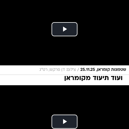
/
שטפונות קומראן, 25.11.25
צילום: דן פרקש, רט"ג
ועוד תיעוד מקומראן