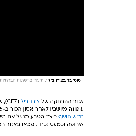
/
סוסי בר בצ'רנוביל
תיעוד ברשתות חברתיות לפי סעיף 27 א' לח
אזור ההרחקה של
צ'רנוביל
(CEZ
שפונה מיושביו לאחר אסון הכור ב-1986, נחשב לסמל של הרס מעשה ידי אדם. אך כעת,
חדש חושף
כיצד הטבע מנצל את היעדר
אירופה וכמעט נכחד, מצאו באזור ה