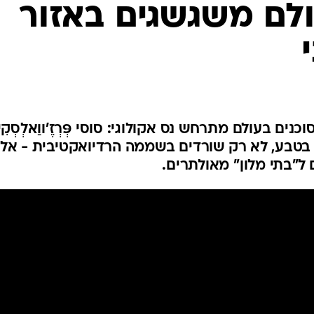
פולין
לם משגשגים באזור
קפריסין
אוסטריה
 בעולם מתרחש נס אקולוגי: סוסי פְּרְזֶ'ווַאלְסְקִי
בטבע, לא רק שורדים בשממה הרדיואקטיבית - אל
ל"בתי מלון" מאולתרים.