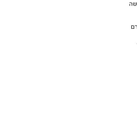
עשה
רם