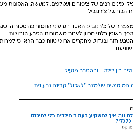
פילו מינים רבים של ציפורים ועטלפים. למעשה, האסונות מ
ת הבר של צ'רנוביל.
מרר של צ'רנוביל: האסון הגרעיני החמור בהיסטוריה, שג
ר מ-116,000 בני אדם, הפך באופן בלתי מכוון לאחת משמורות הטבע הגדולות
הטבע חזר ובגדול. מחקרים ארוכי טווח כבר הראו כי למרות
 שופעת.
לים בין לילה - וההסבר מגעיל
ה המוטנטית שלמדה "לאכול" קרינה גרעינית
ה
לחינוך: איך להשקיע בעתיד הילדים בלי להיכנס
כלכלי?
פניקס