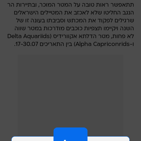
תתאפשר ראות טובה על המטר המוכר, ובתיירות הר
הנגב החליטו שלא לאכזב את המטיילים הישראלים
שרגילים לפקוד את המכתש וסביבתו בעונה זו של
השנה ויקיימו תצפיות כוכבים מודרכות במטר שווה
לא פחות, מטר הדלתא אקוורידיס (Delta Aquariids
ו-Alpha Capriconrids) בין התאריכים 17-30.07.