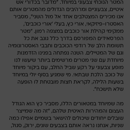
המטר הנוכחי צבעוני במיוחד. "מדובר בכדורי אש
איטיים, צבעוניים ומרהיבים הגדולים מהמטרים אותם
אנו מכירים המצטלבים אחד אל מול השני", מסביר
האסטרו-פיזיקאי, אורי כץ, בעלי 'אורי כוכבים',
ממקימי קהילת אור כוכבים במצפה רמון. "מטר
הפרסאידים המפורסם בדרך כלל גונב את כל
תשומת הלב של רודפי הכוכבים וחבבי האסטרונומיה
וגם של המטיילים. השנה נפתחה בפנינו הזדמנות
מיוחדת עם שני מטרים מרשימים ביותר שיעשו לנו
מופע צבעוני על רקע שביל החלב, עם ביקור מיוחד
של כוכב הלכת שבתאי. מי שמגיע בסוף יולי במיוחד
בשעות הלילה, לקראת חצות מובטחת לו הופעה
שלא תישכח".
מה שמיוחד במטאורים הללו, מסביר כץ הוא הגודל
העצום והמהירות האיטית שלהם, "זה מה שמייצר
שובלים ייחודים שיכולים להישאר בשמיים אפילו כמה
שניות, אנחנו נראה אותם בצבעים שונים, ירוק, סגול,