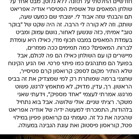
חודשיים החלטתי על תזונה ללא גלוטן. מבט אחד על
שולחן המאפים של אשפית הפטיסרי אודיה אפריאט
תם והבנתי שזה אבוד לי. ישבתי שם כמעט שעה,
שותק. וזה לא קורה לי הרבה. זה היה שקט של "בוקר
טוב" אמיתי, כזה שנשען לאחור, נושם עמוק ומביט
בעמדת המאפים במבט תכוף מדי, כאילו היא עומדת
לברוח. המאפים? כמה תמימים ככה ממזרים,
מיישרים קו עם השולחן כאילו הם פה לכולם, אבל
בפועל הם מתנהגים כמו פיתוי פרטי. ואז הגיע הקינוח
שלא הותיר מקום לספק: קרואסון קרם פטיסייר,
שחצני ברמה שמותרת רק למי שמצדיק את זה בביס
הראשון. רך, עדין, מדויק, לא מתאמץ לרגש, פשוט
מרגש. אמרתי לעצמי "אחד מספיק", וידעתי שאני
משקר. רציתי שניים. אולי שלושה. אבל בוא נתחיל
בלהודות, התמכרתי למעשה ידיה של אודיה אפריאט
שהכינה את כל זה. טעמתי גם קרואסון פפיון במילוי
פטל, קוראסון פיסטוק ואת עוגת הגבינה במעולה.