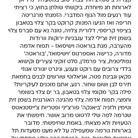
קצרה. ב 21:00 התייצבתי שוב במסעדת "מידיאן"
לארוחת חג מיוחדת. ביקשתי שולחן בחוץ, כי רציתי
עוד רגעים מול הנוף המדברי. הזמנתי מרגריטה
חריפה ואז הגיעו המנות: קרוקט בקר צלוי בטאבון
בציפוי קריספי, דלורית צלויה, טונה נא עם סברס צלוי
בשמן זית וצ'ילי לצד עגבניות ירוקות וורודות
מהערבה, מנת בוראטה וישיסואז - תפוח אדמה
מדורה, כרישה ואספרגוס 'וישיסואז', 'בוראטה'
נפוליטנית, ציר פרמז'ן, סלט זוקיני צעירים וקישוא
בלדי צרובים עם רוקט ונענע, וניגרט יוגורט אגוזי
פקאן וגבינת פטה, אניאלוטי שורשים לבנים בחמאת
תירס לבן ושום שחור. רגע, אתם מוכנים לעיקריות?
פילה בקר מקומי צלוי בטאבון, בר ים צלוי בשומר
וחמצי, תפוח אדמה צלוי מהגינה האורגנית בשמן זית
וטימין ולזניה 'ביאנקה' פורצ'יני ופטריות צ'ייסטנאטס
שגרמה לפה שלי לרטוט מרוב אושר. חיפשתי את
הטעויות ולא מצאתי. באמת שחיפשתי. מדובר
בארוחת גורמה שמעפילה על לא מעט מסעדות תל