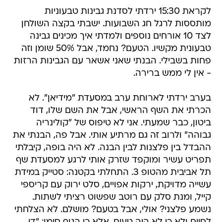
לקראת 15:30 ירדתי לסדנת גבינות טבעוניות
מותססות לרגל חג השבועות. ישבתי בקצה השולחן
לצד 10 אורחים נוספים ולמדתי איך מכינים גבינה
טבעונית מקשיו. הטעם? נחמד, אבל 50% שומן וזה
פחות בשבילי. הבנתי שאני אשאר עם הגבינות הרזות
- אין לי ממש ברירה.
בערב ירדתי לארוחת ערב במסעדת "מידיאן". לא
הכרתי את השף הראשי, אבל את השם שלו, דוד
ביטון, כבר שמעתי. אני לא טיפוס של "קולינריה
גבוהה" ולרוב זה גם מרתיע אותי. אבל פה, הבנתי את
ההבדל בין פלצנות לבין הבנה. לא היה בופה, קיבלתי
תפריט עשיר ומוקפד שזרק אותי לרגע למסעדת שף
תל אביבית מהטופ 3. התחלתי בקטנה: סטייק במידת
עשייה מדויקת, ירקות אפויים, סלט ירוק עם קריספי
קייל, ומנת סלק עם רוטב שפשוט רציתי לשתות.
נשמע פלצני? אולי, אבל בטעם? מושלם. לא הצלחתי