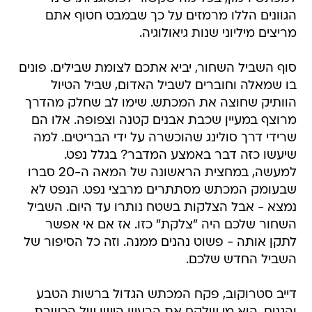
הגוונים הללו מרמזים על כך שבמבט חטוף אתם
מריצים מיליוני שנות גיאולוגיה.
סוף השביל השחור, יביא אתכם לצומת שבילים. פונים
בו שמאלה וחוברים לשביל האדום, שביל הטיול
הוותיק שחוצה את המכתש. שימו לב שחלק מהדרך
מרוצף במעיין שכבת אבנים קטנה וצפופה. אלו הם
שרידי דרך סולינג שהוכשרה על ידי הבריטים. למה
שיעשו כזה דבר באמצע המדבר? בגלל נפט.
למעשה, במחצית הראשונה של המאה ה-20 סברו
שבעומק המכתש מסתתרים מרבצי נפט. הנפט לא
נמצא - אבל הצלקות בשטח נותרו עד היום. השביל
השחור שלכם היה "צלקת" כזו. אז אם אי אפשר
לתקן אותה - פשוט נהנים ממנה. וזה כל הסיפור של
השביל החדש שלכם.
דייב סטרוקוב, פקח המכתש הגדול ברשות הטבע