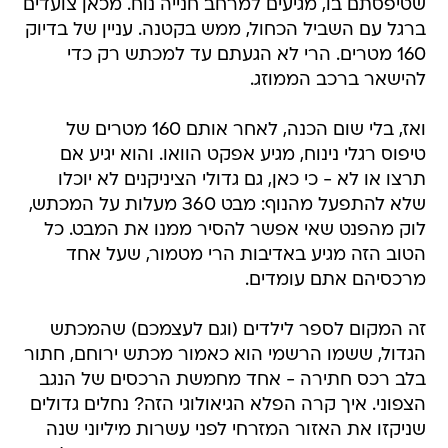
שטיפסתם בו, מגיעים למרחב חנייה נוח. מכאן צועדים
ברגל עם השביל הכחול, ממש בקטנה. עניין של בדיוק
160 מטרים. הרי לא הגעתם עד למכתש רק כדי
להישאר ברכב הממוזג.
ואז, בלי שום הכנה, לאחר אותם 160 מטרים של
טיפוס רגלי נינוח, מגיע אפקט הוואו. והוא יגיע אם
תרצו או לא - כי כאן, גם גדולי הציניקנים לא יוכלו
שלא להתפעל מהנוף: מבט 360 מעלות על המכתש,
לוק מהפנט שאי אפשר להסיר ממנו את המבט. כל
הטוב הזה מגיע באדיבות הרי מטמור, שעל אחד
מרכסיהם אתם עומדים.
זה המקום לספר לילדים (וגם לעצמכם) שהמכתש
הגדול, ששמו הרשמי הוא כאמור מכתש ירוחם, חתור
בלב רכס חתירה - אחד מחמשת הרכסים של הנגב
הצפוני. איך קרה הפלא הגיאולוגי הזה? נחלים גדולים
שניקזו את האזור המזרחי לפני עשרות מיליוני שנה