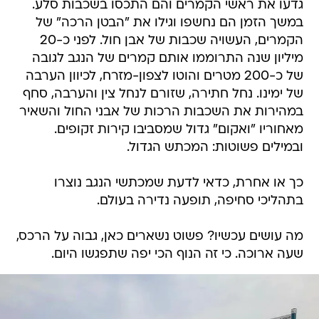
גדעו את ראשי הקמרים והם התכסו בשכבות סלע.
במשך הזמן הם נחשפו וגילו את "הבטן הרכה" של
הקמרים, העשויה שכבות של אבן חול. לפני כ-20
מיליון שנה התרוממו אותם קמרים של הנגב לגובה
של כ-200 מטרים והוטו לצפון-מזרח, לכיוון הערבה
של ימינו. נחל חתירה, שזורם לנחל צין והערבה, סחף
במהירות את השכבות הרכות של אבני החול והשאיר
מאחוריו "ואקום" גדול שמסביבו קירות זקופים.
ובמילים פשוטות: המכתש הגדול.
כך או אחרת, כדאי לדעת שמכתשי הנגב נוצרו
בתהליכי סחיפה, תופעה נדירה בעולם.
מה עושים עכשיו? פשוט נשארים כאן, גבוה על הרכס,
שעה ארוכה. כי זה הנוף הכי יפה שתפגשו היום.